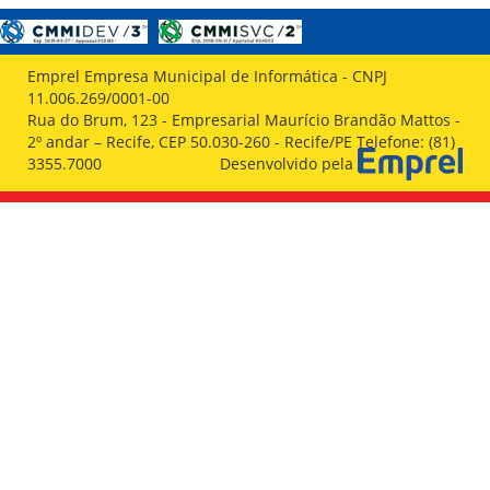
VÍDEOS
ORGANOGRAMA
CONSELHOS
LOCALIZAÇÃO
Emprel Empresa Municipal de Informática - CNPJ
GESTORES
11.006.269/0001-00
GOVERNANÇA
Rua do Brum, 123 - Empresarial Maurício Brandão Mattos -
2º andar – Recife, CEP 50.030-260 - Recife/PE Telefone: (81)
NOTÍCIAS
3355.7000
Desenvolvido pela
COMPRAS
COMISSÕES
LICITAÇÕES
ATAS DE REGISTRO DE PREÇOS
REGULAMENTO INTERNO DE LICITAÇÕES E
CONTRATO
GESTÃO DE PESSOAS
COLABORADORES
PLR
PARTICIPAÇÃO NOS LUCROS E RESULTADOS