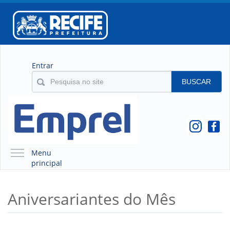
Entrar
BUSCAR
Menu
principal
A EMPREL
Aniversariantes do Mês
QUEM SOMOS
O QUE É A EMPREL
HISTÓRICO