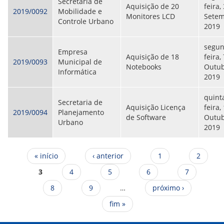
Secretaria de
Aquisição de 20
feira,
2019/0092
Mobilidade e
Monitores LCD
Setem
Controle Urbano
2019
segun
Empresa
Aquisição de 18
feira,
2019/0093
Municipal de
Notebooks
Outub
Informática
2019
quint
Secretaria de
Aquisição Licença
feira,
2019/0094
Planejamento
de Software
Outub
Urbano
2019
Páginas
« início
‹ anterior
1
2
3
4
5
6
7
8
9
…
próximo ›
fim »