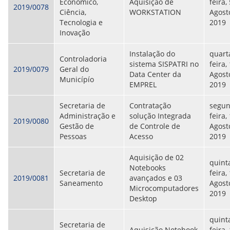
Econômico,
Aquisição de
feira,
2019/0078
Ciência,
WORKSTATION
Agost
Tecnologia e
2019
Inovação
Instalação do
quart
Controladoria
sistema SISPATRI no
feira,
2019/0079
Geral do
Data Center da
Agost
Municípío
EMPREL
2019
Secretaria de
Contratação
segun
Administração e
solução Integrada
feira,
2019/0080
Gestão de
de Controle de
Agost
Pessoas
Acesso
2019
Aquisição de 02
quint
Notebooks
Secretaria de
feira,
2019/0081
avançados e 03
Saneamento
Agost
Microcomputadores
2019
Desktop
quint
Secretaria de
Aquisição Notebook
feira,