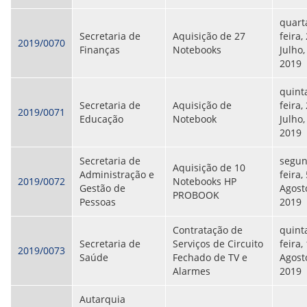
ORIENTAÇÕES TÉCNICAS
quart
SEGURANÇA DA INFORMAÇÃO
Secretaria de
Aquisição de 27
feira,
RISI - FAQ (PERGUNTAS FREQUENTES)
2019/0070
Finanças
Notebooks
Julho,
CATÁLOGO DE SERVIÇOS DE TIC
2019
PARECERES TÉCNICOS
ORIENTAÇÕES
MODELO
quint
PARECERES TÉCNICOS EMITIDOS
Secretaria de
Aquisição de
feira,
2019/0071
PUBLICAÇÕES
Educação
Notebook
Julho,
PORTARIAS
2019
RESOLUÇÕES
DIVERSOS
Secretaria de
segun
Aquisição de 10
ATAS DA CIPA
Administração e
feira,
2019/0072
Notebooks HP
ATAS E RESOLUÇÕES DO CONSELHO FISCAL
Gestão de
Agost
PROBOOK
ATAS DO CONSADE
Pessoas
2019
CHAMAMENTOS PÚBLICOS
TERMOS
Contratação de
quint
Secretaria de
Serviços de Circuito
feira,
2019/0073
TRANSPARÊNCIA
Saúde
Fechado de TV e
Agost
Alarmes
2019
CONTATO
Autarquia