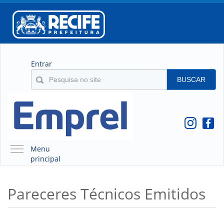
Entrar
BUSCAR
Menu
principal
A EMPREL
Pareceres Técnicos Emitidos
QUEM SOMOS
O QUE É A EMPREL
HISTÓRICO