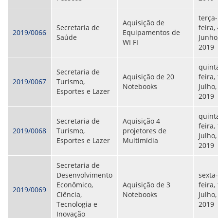
CONSULTA MEUS RECURSOS PLR
CONSULTA TODOS RECURSOS PLR
terça-
CONSULTA QUESTIONAMENTO / ESCLARECIMENTO
Aquisição de
Secretaria de
feira,
PLR
2019/0066
Equipamentos de
Saúde
Junho
SERVIÇOS
WI FI
2019
PGDE - PROGRAMA DE GERENCIAMENTO DO
DESEMPENHO DOS EMPREGADOS DA EMPREL
quint
AFASTAMENTOS DOS FUNCIONÁRIOS
Secretaria de
Aquisição de 20
feira,
CAPACITAÇÃO
2019/0067
Turismo,
Notebooks
Julho,
EVENTOS DA EMPREL
Esportes e Lazer
2019
PPP - PERFIL PROFISSIOGRÁFICO
PREVIDENCIÁRIO
quint
PROGRAMA QUALIDADE DE VIDA
Secretaria de
Aquisição 4
feira,
PROGRAMA DE ESTAGIÁRIO
2019/0068
Turismo,
projetores de
Julho,
SAÚDE DO TRABALHADOR
Esportes e Lazer
Multimídia
2019
PGDE 2022
PGDE 2023
Secretaria de
PGDE 2024
Desenvolvimento
sexta-
Econômico,
Aquisição de 3
feira,
GESTÃO DA INFORMAÇÃO
2019/0069
Ciência,
Notebooks
Julho,
Tecnologia e
2019
BOLETIM INFORMATIVO
Inovação
BPM-DAF