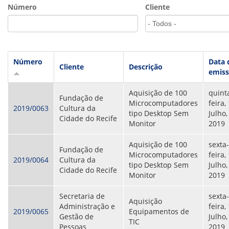
VÍDEOS
Número
Cliente
ORGANOGRAMA
CONSELHOS
LOCALIZAÇÃO
GESTORES
GOVERNANÇA
Número
Data 
Cliente
Descrição
emis
NOTÍCIAS
Aquisição de 100
quint
COMPRAS
Fundação de
Microcomputadores
feira,
2019/0063
Cultura da
tipo Desktop Sem
Julho,
COMISSÕES
Cidade do Recife
Monitor
2019
LICITAÇÕES
ATAS DE REGISTRO DE PREÇOS
Aquisição de 100
sexta-
REGULAMENTO INTERNO DE LICITAÇÕES E
Fundação de
Microcomputadores
feira,
CONTRATO
2019/0064
Cultura da
tipo Desktop Sem
Julho,
Cidade do Recife
Monitor
2019
GESTÃO DE PESSOAS
Secretaria de
sexta-
COLABORADORES
Aquisição
Administração e
feira,
PLR
2019/0065
Equipamentos de
Gestão de
Julho,
PARTICIPAÇÃO NOS LUCROS E RESULTADOS
TIC
Pessoas
2019