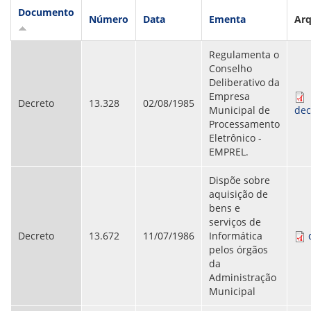
VÍDEOS
Documento
ORGANOGRAMA
Número
Data
Ementa
Arq
CONSELHOS
LOCALIZAÇÃO
Regulamenta o
GESTORES
Conselho
GOVERNANÇA
Deliberativo da
Empresa
NOTÍCIAS
Decreto
13.328
02/08/1985
Municipal de
dec
Processamento
COMPRAS
Eletrônico -
EMPREL.
COMISSÕES
LICITAÇÕES
Dispõe sobre
ATAS DE REGISTRO DE PREÇOS
aquisição de
REGULAMENTO INTERNO DE LICITAÇÕES E
bens e
CONTRATO
serviços de
Decreto
13.672
11/07/1986
Informática
GESTÃO DE PESSOAS
pelos órgãos
da
COLABORADORES
Administração
PLR
Municipal
PARTICIPAÇÃO NOS LUCROS E RESULTADOS