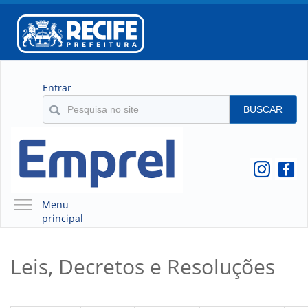
Entrar
BUSCAR
Menu
principal
A EMPREL
Leis, Decretos e Resoluções
QUEM SOMOS
O QUE É A EMPREL
HISTÓRICO