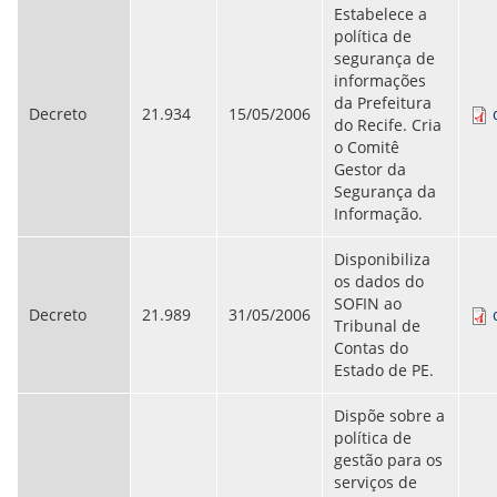
CONSULTA MEUS RECURSOS PLR
Estabelece a
CONSULTA TODOS RECURSOS PLR
política de
CONSULTA QUESTIONAMENTO / ESCLARECIMENTO
segurança de
PLR
informações
SERVIÇOS
da Prefeitura
PGDE - PROGRAMA DE GERENCIAMENTO DO
Decreto
21.934
15/05/2006
do Recife. Cria
DESEMPENHO DOS EMPREGADOS DA EMPREL
o Comitê
AFASTAMENTOS DOS FUNCIONÁRIOS
Gestor da
CAPACITAÇÃO
Segurança da
EVENTOS DA EMPREL
Informação.
PPP - PERFIL PROFISSIOGRÁFICO
PREVIDENCIÁRIO
Disponibiliza
PROGRAMA QUALIDADE DE VIDA
os dados do
PROGRAMA DE ESTAGIÁRIO
SOFIN ao
SAÚDE DO TRABALHADOR
Decreto
21.989
31/05/2006
Tribunal de
PGDE 2022
Contas do
PGDE 2023
Estado de PE.
PGDE 2024
Dispõe sobre a
GESTÃO DA INFORMAÇÃO
política de
gestão para os
BOLETIM INFORMATIVO
serviços de
BPM-DAF