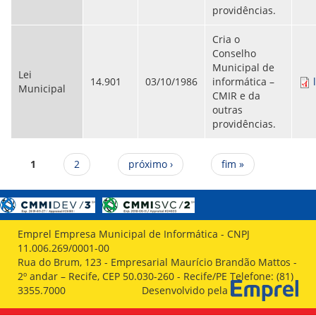
providências.
Cria o
Conselho
Municipal de
Lei
14.901
03/10/1986
informática –
Municipal
CMIR e da
outras
providências.
Páginas
1
2
próximo ›
fim »
Emprel Empresa Municipal de Informática - CNPJ
11.006.269/0001-00
Rua do Brum, 123 - Empresarial Maurício Brandão Mattos -
2º andar – Recife, CEP 50.030-260 - Recife/PE Telefone: (81)
3355.7000
Desenvolvido pela