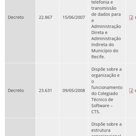
telefonia e
ORIENTAÇÕES TÉCNICAS
transmissão
SEGURANÇA DA INFORMAÇÃO
de dados para
RISI - FAQ (PERGUNTAS FREQUENTES)
Decreto
22.867
15/06/2007
a
CATÁLOGO DE SERVIÇOS DE TIC
Administração
PARECERES TÉCNICOS
Direta e
ORIENTAÇÕES
Administração
MODELO
Indireta do
PARECERES TÉCNICOS EMITIDOS
Município do
PUBLICAÇÕES
Recife.
PORTARIAS
RESOLUÇÕES
Dispõe sobre a
DIVERSOS
organização e
ATAS DA CIPA
o
ATAS E RESOLUÇÕES DO CONSELHO FISCAL
funcionamento
ATAS DO CONSADE
Decreto
23.631
09/05/2008
do Colegiado
CHAMAMENTOS PÚBLICOS
Técnico de
TERMOS
Software –
CTS.
TRANSPARÊNCIA
Dispõe sobre a
CONTATO
estrutura