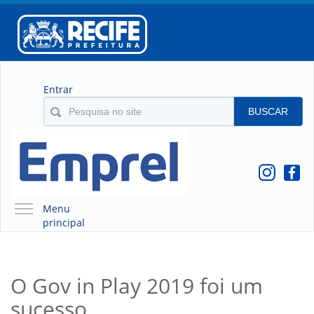
Entrar
BUSCAR
Menu
principal
A EMPREL
QUEM SOMOS
O Gov in Play 2019 foi um
O QUE É A EMPREL
sucesso
HISTÓRICO