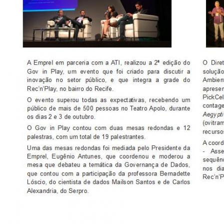
CONSULTA MEUS RECURSOS PLR
CONSULTA TODOS RECURSOS PLR
CONSULTA QUESTIONAMENTO / ESCLARECIMENTO
PLR
SERVIÇOS
PGDE - PROGRAMA DE GERENCIAMENTO DO
DESEMPENHO DOS EMPREGADOS DA EMPREL
AFASTAMENTOS DOS FUNCIONÁRIOS
CAPACITAÇÃO
EVENTOS DA EMPREL
PPP - PERFIL PROFISSIOGRÁFICO
PREVIDENCIÁRIO
PROGRAMA QUALIDADE DE VIDA
PROGRAMA DE ESTAGIÁRIO
SAÚDE DO TRABALHADOR
PGDE 2022
PGDE 2023
PGDE 2024
GESTÃO DA INFORMAÇÃO
BOLETIM INFORMATIVO
BPM-DAF