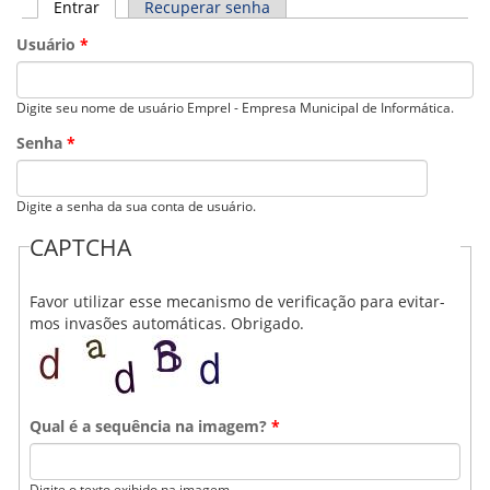
VÍDEOS
Entrar
(aba ativa)
Recuperar senha
ORGANOGRAMA
Usuário
*
CONSELHOS
LOCALIZAÇÃO
GESTORES
Digite seu nome de usuário Emprel - Empresa Municipal de Informática.
GOVERNANÇA
Senha
*
NOTÍCIAS
COMPRAS
Digite a senha da sua conta de usuário.
CAPTCHA
COMISSÕES
LICITAÇÕES
ATAS DE REGISTRO DE PREÇOS
Favor utilizar esse mecanismo de verificação para evitar-
REGULAMENTO INTERNO DE LICITAÇÕES E
mos invasões automáticas. Obrigado.
CONTRATO
GESTÃO DE PESSOAS
COLABORADORES
Qual é a sequência na imagem?
*
PLR
PARTICIPAÇÃO NOS LUCROS E RESULTADOS
Digite o texto exibido na imagem.