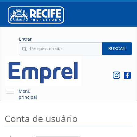
Entrar
BUSCAR
Menu
principal
A EMPREL
Conta de usuário
QUEM SOMOS
O QUE É A EMPREL
HISTÓRICO