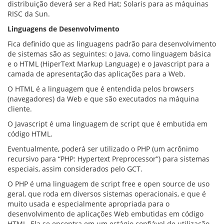
CONSULTA MEUS RECURSOS PLR
distribuição deverá ser a Red Hat; Solaris para as máquinas
CONSULTA TODOS RECURSOS PLR
RISC da Sun.
CONSULTA QUESTIONAMENTO / ESCLARECIMENTO
Linguagens de Desenvolvimento
PLR
SERVIÇOS
Fica definido que as linguagens padrão para desenvolvimento
PGDE - PROGRAMA DE GERENCIAMENTO DO
de sistemas são as seguintes: o Java, como linguagem básica
DESEMPENHO DOS EMPREGADOS DA EMPREL
e o HTML (HiperText Markup Language) e o Javascript para a
AFASTAMENTOS DOS FUNCIONÁRIOS
camada de apresentação das aplicações para a Web.
CAPACITAÇÃO
O HTML é a linguagem que é entendida pelos browsers
EVENTOS DA EMPREL
(navegadores) da Web e que são executados na máquina
PPP - PERFIL PROFISSIOGRÁFICO
cliente.
PREVIDENCIÁRIO
PROGRAMA QUALIDADE DE VIDA
O Javascript é uma linguagem de script que é embutida em
PROGRAMA DE ESTAGIÁRIO
código HTML.
SAÚDE DO TRABALHADOR
Eventualmente, poderá ser utilizado o PHP (um acrônimo
PGDE 2022
recursivo para “PHP: Hypertext Preprocessor”) para sistemas
PGDE 2023
especiais, assim considerados pelo GCT.
PGDE 2024
O PHP é uma linguagem de script free e open source de uso
GESTÃO DA INFORMAÇÃO
geral, que roda em diversos sistemas operacionais, e que é
muito usada e especialmente apropriada para o
BOLETIM INFORMATIVO
desenvolvimento de aplicações Web embutidas em código
BPM-DAF
HTML. Ela se encontra em um estágio confiável de utilização