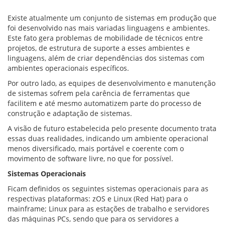
VÍDEOS
ORGANOGRAMA
Existe atualmente um conjunto de sistemas em produção que
CONSELHOS
foi desenvolvido nas mais variadas linguagens e ambientes.
LOCALIZAÇÃO
Este fato gera problemas de mobilidade de técnicos entre
GESTORES
projetos, de estrutura de suporte a esses ambientes e
GOVERNANÇA
linguagens, além de criar dependências dos sistemas com
ambientes operacionais específicos.
NOTÍCIAS
Por outro lado, as equipes de desenvolvimento e manutenção
de sistemas sofrem pela carência de ferramentas que
COMPRAS
facilitem e até mesmo automatizem parte do processo de
construção e adaptação de sistemas.
COMISSÕES
LICITAÇÕES
A visão de futuro estabelecida pelo presente documento trata
ATAS DE REGISTRO DE PREÇOS
essas duas realidades, indicando um ambiente operacional
REGULAMENTO INTERNO DE LICITAÇÕES E
menos diversificado, mais portável e coerente com o
CONTRATO
movimento de software livre, no que for possível.
Sistemas Operacionais
GESTÃO DE PESSOAS
Ficam definidos os seguintes sistemas operacionais para as
COLABORADORES
respectivas plataformas: zOS e Linux (Red Hat) para o
PLR
mainframe; Linux para as estações de trabalho e servidores
PARTICIPAÇÃO NOS LUCROS E RESULTADOS
das máquinas PCs, sendo que para os servidores a