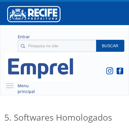
Entrar
BUSCAR
Menu
principal
A EMPREL
QUEM SOMOS
5. Softwares Homologados
O QUE É A EMPREL
HISTÓRICO