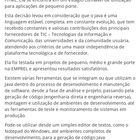
ORIENTAÇÕES TÉCNICAS
para aplicações de pequeno porte.
SEGURANÇA DA INFORMAÇÃO
Esta decisão levou em consideração que o Java é uma
RISI - FAQ (PERGUNTAS FREQUENTES)
linguagem estável, completa, em constante evolução, que tem
CATÁLOGO DE SERVIÇOS DE TIC
recebido constantes e valiosas contribuições dos principais
PARECERES TÉCNICOS
fornecedores de TIC – Tecnologias da Informação e
ORIENTAÇÕES
Comunicação, das universidades e da comunidade usuária,
MODELO
atendendo aos critérios de uma maior independência de
PARECERES TÉCNICOS EMITIDOS
plataforma tecnológica e de fornecedor.
PUBLICAÇÕES
PORTARIAS
Ela foi testada em projetos de pequeno, médio e grande porte
RESOLUÇÕES
na EMPREL e apresentou resultados satisfatórios.
DIVERSOS
Existem várias ferramentas que se integram ou que utilizam o
ATAS DA CIPA
Java dentro do processo de desenvolvimento e manutenção
ATAS E RESOLUÇÕES DO CONSELHO FISCAL
de software, desde a fase de análise e projeto, passando pela
ATAS DO CONSADE
geração de código (engenharia direta e engenharia reversa),
CHAMAMENTOS PÚBLICOS
montagem e utilização de ambientes de desenvolvimento, até
TERMOS
as ferramentas de teste e monitoramento de sistemas em
produção.
TRANSPARÊNCIA
Pode-se utilizar desde um simples editor de textos, como o
CONTATO
Notepad do Windows, até ambientes completos de
desenvolvimento, para a geração de código Java.