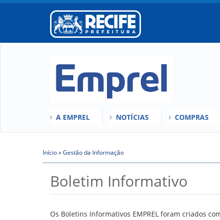
A EMPREL
NOTÍCIAS
COMPRAS
O QUE É A EMPREL
QUEM SOMOS
COMISSÕES
HISTÓRICO
Início
»
VÍDEOS
Gestão da Informação
LICITAÇÕES
Você está aqui
ORGANOGRAMA
ATAS DE RE
Boletim Informativo
CONSELHOS
REGULAMEN
LOCALIZAÇÃO
GESTORES
Os Boletins Informativos EMPREL foram criados com