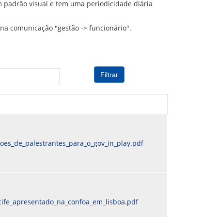
 padrão visual e tem uma periodicidade diária
PREVIDENCIÁRIO
MODELO
PORTARIAS
PARECERES TÉCNICOS EMITIDOS
RESOLUÇÕES
na comunicação "gestão -> funcionário".
DIVERSOS
ATAS DA CIPA
ATAS E RESOLUÇÕES DO CONSELHO FISCAL
ATAS DO CONSADE
CHAMAMENTOS PÚBLICOS
TERMOS
oes_de_palestrantes_para_o_gov_in_play.pdf
cife_apresentado_na_confoa_em_lisboa.pdf