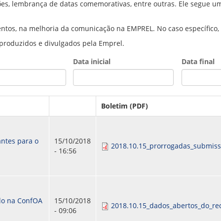
es, lembrança de datas comemorativas, entre outras. Ele segue um
PPP - PERFIL PROFISSIOGRÁFICO 
PUBLICAÇÕES
PROGRAMA QUALIDADE DE VIDA
ntos, na melhoria da comunicação na EMPREL. No caso específico, 
PROGRAMA DE ESTAGIÁRIO
 produzidos e divulgados pela Emprel.
SAÚDE DO TRABALHADOR
Data inicial
Data final
Date
Date
Boletim (PDF)
ntes para o
15/10/2018
2018.10.15_prorrogadas_submiss
- 16:56
do na ConfOA
15/10/2018
2018.10.15_dados_abertos_do_re
- 09:06