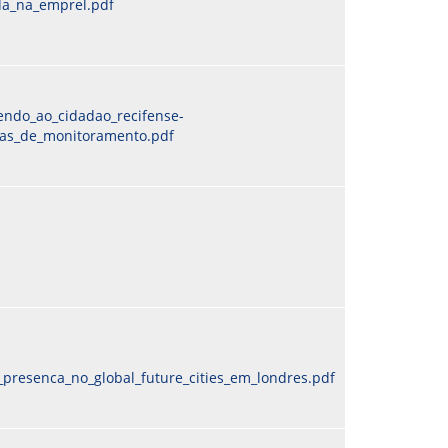
ada_na_emprel.pdf
endo_ao_cidadao_recifense-
as_de_monitoramento.pdf
presenca_no_global_future_cities_em_londres.pdf