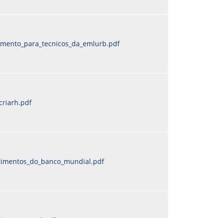
namento_para_tecnicos_da_emlurb.pdf
criarh.pdf
timentos_do_banco_mundial.pdf