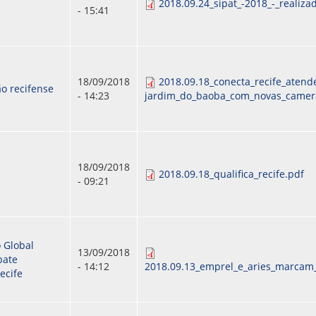
2018.09.24_sipat_-2018_-_realiz
- 15:41
18/09/2018
2018.09.18_conecta_recife_atend
o recifense
- 14:23
jardim_do_baoba_com_novas_camer
18/09/2018
2018.09.18_qualifica_recife.pdf
- 09:21
 Global
13/09/2018
bate
- 14:12
2018.09.13_emprel_e_aries_marcam_
ecife