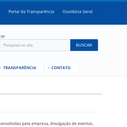
.
Portal da Transparência
Ouvidoria Geral
rar
BUSCAR
TRANSPARÊNCIA
CONTATO
SULTADOS
MENTO DO DESEMPENHO DOS EMPREGADOS DA EMPREL
IOS
RISI - FAQ (PERGUNTAS FREQUENTES)
SCLARECIMENTO PLR
C
ORIENTAÇÕES
senvolvidas pela empresa, divulgação de eventos,