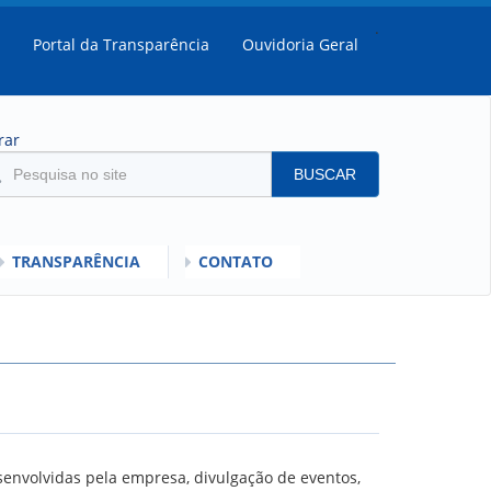
.
Portal da Transparência
Ouvidoria Geral
rar
BUSCAR
TRANSPARÊNCIA
CONTATO
SULTADOS
MENTO DO DESEMPENHO DOS EMPREGADOS DA EMPREL
IOS
RISI - FAQ (PERGUNTAS FREQUENTES)
SCLARECIMENTO PLR
C
ORIENTAÇÕES
senvolvidas pela empresa, divulgação de eventos,