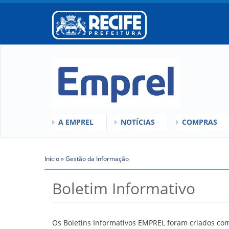
A EMPREL
NOTÍCIAS
COMPRAS
O QUE É A EMPREL
QUEM SOMOS
COMISSÕES
HISTÓRICO
Início
»
VÍDEOS
Gestão da Informação
LICITAÇÕES
Você está aqui
ORGANOGRAMA
ATAS DE RE
Boletim Informativo
CONSELHOS
REGULAMEN
LOCALIZAÇÃO
GESTORES
Os Boletins Informativos EMPREL foram criados com