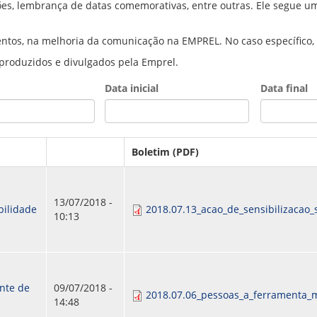
es, lembrança de datas comemorativas, entre outras. Ele segue um
PPP - PERFIL PROFISSIOGRÁFICO 
PUBLICAÇÕES
PROGRAMA QUALIDADE DE VIDA
ntos, na melhoria da comunicação na EMPREL. No caso específico, 
PROGRAMA DE ESTAGIÁRIO
 produzidos e divulgados pela Emprel.
SAÚDE DO TRABALHADOR
Data inicial
Data final
Date
Date
Boletim (PDF)
13/07/2018 -
bilidade
2018.07.13_acao_de_sensibilizacao_
10:13
nte de
09/07/2018 -
2018.07.06_pessoas_a_ferramenta_
14:48