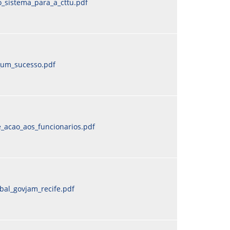
_sistema_para_a_cttu.pdf
i_um_sucesso.pdf
_acao_aos_funcionarios.pdf
bal_govjam_recife.pdf