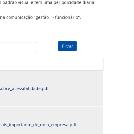
 padrão visual e tem uma periodicidade diária
PREVIDENCIÁRIO
MODELO
PORTARIAS
PARECERES TÉCNICOS EMITIDOS
RESOLUÇÕES
na comunicação "gestão -> funcionário".
DIVERSOS
ATAS DA CIPA
ATAS E RESOLUÇÕES DO CONSELHO FISCAL
ATAS DO CONSADE
CHAMAMENTOS PÚBLICOS
TERMOS
sobre_acessibilidade.pdf
mais_importante_de_uma_empresa.pdf