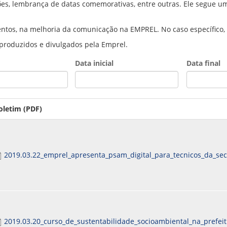
es, lembrança de datas comemorativas, entre outras. Ele segue um
PPP - PERFIL PROFISSIOGRÁFICO 
PUBLICAÇÕES
PROGRAMA QUALIDADE DE VIDA
ntos, na melhoria da comunicação na EMPREL. No caso específico, 
PROGRAMA DE ESTAGIÁRIO
 produzidos e divulgados pela Emprel.
SAÚDE DO TRABALHADOR
Data inicial
Data final
Date
Date
oletim (PDF)
2019.03.22_emprel_apresenta_psam_digital_para_tecnicos_da_se
2019.03.20_curso_de_sustentabilidade_socioambiental_na_prefeit