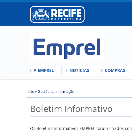
A EMPREL
NOTÍCIAS
COMPRAS
O QUE É A EMPREL
QUEM SOMOS
COMISSÕES
HISTÓRICO
Início
»
VÍDEOS
Gestão da Informação
LICITAÇÕES
Você está aqui
ORGANOGRAMA
ATAS DE RE
Boletim Informativo
CONSELHOS
REGULAMEN
LOCALIZAÇÃO
GESTORES
Os Boletins Informativos EMPREL foram criados com