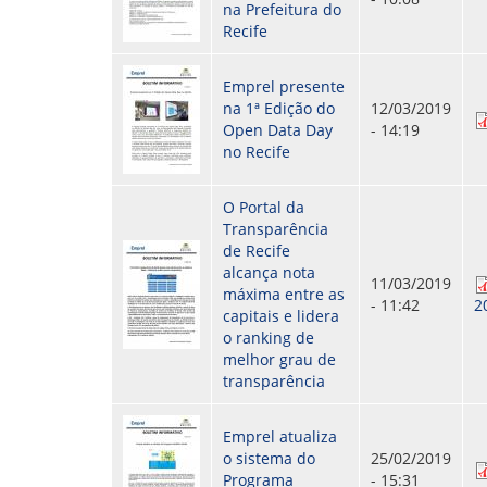
na Prefeitura do
Recife
Emprel presente
na 1ª Edição do
12/03/2019
Open Data Day
- 14:19
no Recife
O Portal da
Transparência
de Recife
alcança nota
11/03/2019
máxima entre as
- 11:42
2
capitais e lidera
o ranking de
melhor grau de
transparência
Emprel atualiza
o sistema do
25/02/2019
Programa
- 15:31