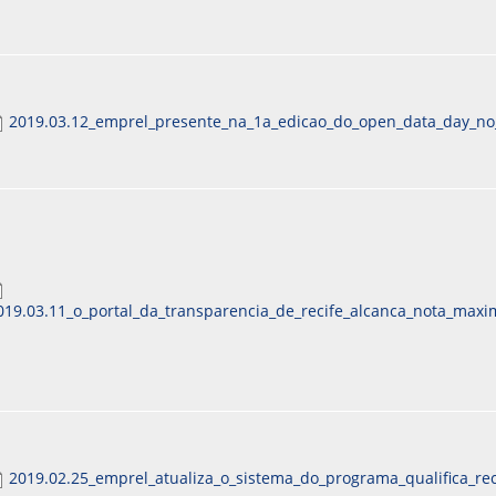
2019.03.12_emprel_presente_na_1a_edicao_do_open_data_day_no_
019.03.11_o_portal_da_transparencia_de_recife_alcanca_nota_maxi
2019.02.25_emprel_atualiza_o_sistema_do_programa_qualifica_rec