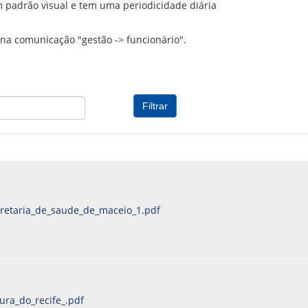
 padrão visual e tem uma periodicidade diária
PREVIDENCIÁRIO
MODELO
PORTARIAS
PARECERES TÉCNICOS EMITIDOS
RESOLUÇÕES
na comunicação "gestão -> funcionário".
DIVERSOS
ATAS DA CIPA
ATAS E RESOLUÇÕES DO CONSELHO FISCAL
ATAS DO CONSADE
CHAMAMENTOS PÚBLICOS
TERMOS
cretaria_de_saude_de_maceio_1.pdf
ura_do_recife_.pdf