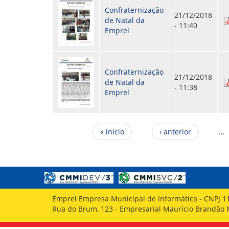
Confraternização
21/12/2018
de Natal da
- 11:40
Emprel
Confraternização
21/12/2018
de Natal da
- 11:38
Emprel
Páginas
« início
‹ anterior
…
Emprel Empresa Municipal de Informática - CNPJ 1
Rua do Brum, 123 - Empresarial Maurício Brandão Ma