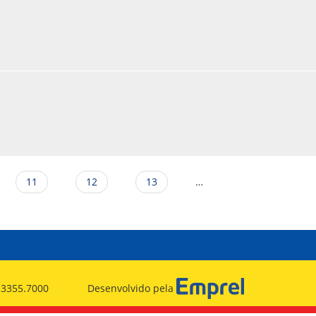
11
12
13
…
) 3355.7000
Desenvolvido pela