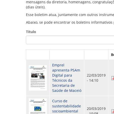
mensagens da diretoria, homenagens, congratulaçõ
GOVERNANÇA
(dias úteis).
Esse boletim atua, juntamente com outros instrume
Abaixo, se pode encontrar os boletins informativos
Título
B
Emprel
apresenta PSAm
Digital para
22/03/2019
Técnicos da
- 14:10
Secretaria de
Saúde de Maceió
Curso de
sustentabilidade
20/03/2019
socioambiental
- 10:08