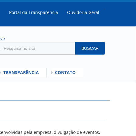
.
Portal da Transparência
Ouvidoria Geral
rar
BUSCAR
TRANSPARÊNCIA
CONTATO
SULTADOS
MENTO DO DESEMPENHO DOS EMPREGADOS DA EMPREL
IOS
RISI - FAQ (PERGUNTAS FREQUENTES)
SCLARECIMENTO PLR
C
ORIENTAÇÕES
senvolvidas pela empresa, divulgação de eventos,