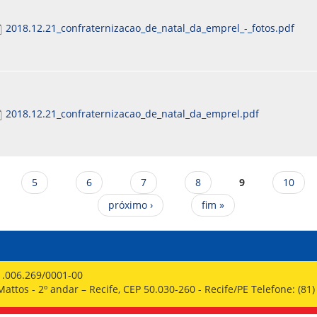
2018.12.21_confraternizacao_de_natal_da_emprel_-_fotos.pdf
2018.12.21_confraternizacao_de_natal_da_emprel.pdf
5
6
7
8
9
10
próximo ›
fim »
1.006.269/0001-00
ttos - 2º andar – Recife, CEP 50.030-260 - Recife/PE Telefone: (81