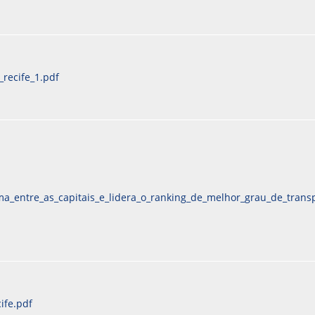
recife_1.pdf
ma_entre_as_capitais_e_lidera_o_ranking_de_melhor_grau_de_trans
ife.pdf