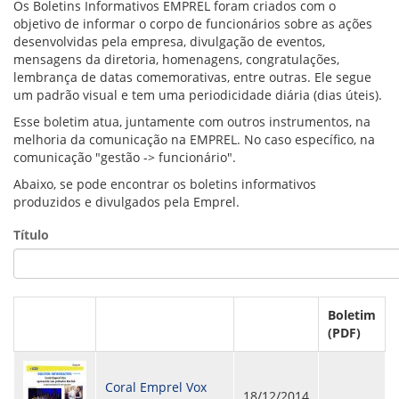
VÍDEOS
Os Boletins Informativos EMPREL foram criados com o
ORGANOGRAMA
objetivo de informar o corpo de funcionários sobre as ações
CONSELHOS
desenvolvidas pela empresa, divulgação de eventos,
LOCALIZAÇÃO
mensagens da diretoria, homenagens, congratulações,
GESTORES
lembrança de datas comemorativas, entre outras. Ele segue
GOVERNANÇA
um padrão visual e tem uma periodicidade diária (dias úteis).
Esse boletim atua, juntamente com outros instrumentos, na
NOTÍCIAS
melhoria da comunicação na EMPREL. No caso específico, na
comunicação "gestão -> funcionário".
COMPRAS
Abaixo, se pode encontrar os boletins informativos
produzidos e divulgados pela Emprel.
COMISSÕES
LICITAÇÕES
Título
ATAS DE REGISTRO DE PREÇOS
REGULAMENTO INTERNO DE LICITAÇÕES E
CONTRATO
GESTÃO DE PESSOAS
Boletim
(PDF)
COLABORADORES
PLR
PARTICIPAÇÃO NOS LUCROS E RESULTADOS
Coral Emprel Vox
18/12/2014