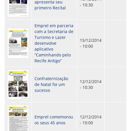
CONSULTA MEUS RECURSOS PLR
apresenta seu
- 10:30
CONSULTA TODOS RECURSOS PLR
primeiro Recital
CONSULTA QUESTIONAMENTO / ESCLARECIMENTO
PLR
SERVIÇOS
Emprel em parceria
PGDE - PROGRAMA DE GERENCIAMENTO DO
com a Secretaria de
DESEMPENHO DOS EMPREGADOS DA EMPREL
Turismo e Lazer
15/12/2014
AFASTAMENTOS DOS FUNCIONÁRIOS
desenvolve
- 10:00
CAPACITAÇÃO
aplicativo
EVENTOS DA EMPREL
“Caminhando pelo
PPP - PERFIL PROFISSIOGRÁFICO
Recife Antigo”
PREVIDENCIÁRIO
PROGRAMA QUALIDADE DE VIDA
PROGRAMA DE ESTAGIÁRIO
Confraternização
12/12/2014
SAÚDE DO TRABALHADOR
de Natal foi um
- 10:30
PGDE 2022
sucesso
PGDE 2023
PGDE 2024
GESTÃO DA INFORMAÇÃO
Emprel comemorou
12/12/2014
os seus 45 anos
- 10:00
BOLETIM INFORMATIVO
BPM-DAF