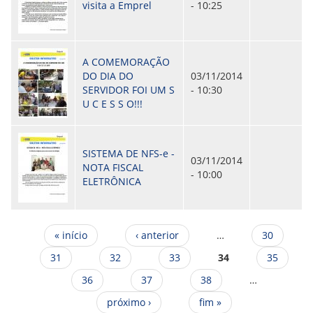
visita a Emprel
- 10:25
A COMEMORAÇÃO
DO DIA DO
03/11/2014
SERVIDOR FOI UM S
- 10:30
U C E S S O!!!
SISTEMA DE NFS-e -
03/11/2014
NOTA FISCAL
- 10:00
ELETRÔNICA
Páginas
« início
‹ anterior
…
30
31
32
33
34
35
36
37
38
…
próximo ›
fim »