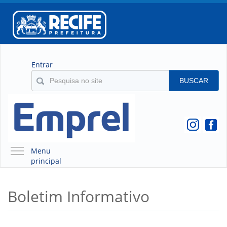
Entrar
BUSCAR
Menu
principal
A EMPREL
Boletim Informativo
QUEM SOMOS
O QUE É A EMPREL
HISTÓRICO