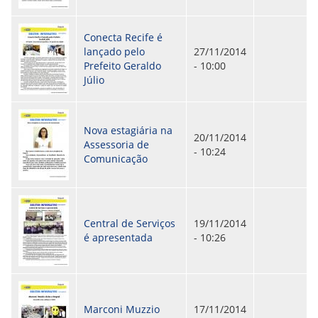
ORIENTAÇÕES TÉCNICAS
SEGURANÇA DA INFORMAÇÃO
Conecta Recife é
RISI - FAQ (PERGUNTAS FREQUENTES)
lançado pelo
27/11/2014
CATÁLOGO DE SERVIÇOS DE TIC
Prefeito Geraldo
- 10:00
PARECERES TÉCNICOS
Júlio
ORIENTAÇÕES
MODELO
PARECERES TÉCNICOS EMITIDOS
PUBLICAÇÕES
Nova estagiária na
PORTARIAS
20/11/2014
Assessoria de
RESOLUÇÕES
- 10:24
Comunicação
DIVERSOS
ATAS DA CIPA
ATAS E RESOLUÇÕES DO CONSELHO FISCAL
ATAS DO CONSADE
CHAMAMENTOS PÚBLICOS
Central de Serviços
19/11/2014
TERMOS
é apresentada
- 10:26
TRANSPARÊNCIA
CONTATO
Marconi Muzzio
17/11/2014