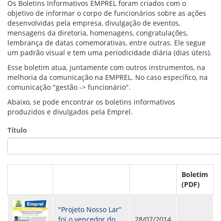
VÍDEOS
Os Boletins Informativos EMPREL foram criados com o
ORGANOGRAMA
objetivo de informar o corpo de funcionários sobre as ações
CONSELHOS
desenvolvidas pela empresa, divulgação de eventos,
LOCALIZAÇÃO
mensagens da diretoria, homenagens, congratulações,
GESTORES
lembrança de datas comemorativas, entre outras. Ele segue
GOVERNANÇA
um padrão visual e tem uma periodicidade diária (dias úteis).
Esse boletim atua, juntamente com outros instrumentos, na
NOTÍCIAS
melhoria da comunicação na EMPREL. No caso específico, na
comunicação "gestão -> funcionário".
COMPRAS
Abaixo, se pode encontrar os boletins informativos
produzidos e divulgados pela Emprel.
COMISSÕES
LICITAÇÕES
Título
ATAS DE REGISTRO DE PREÇOS
REGULAMENTO INTERNO DE LICITAÇÕES E
CONTRATO
GESTÃO DE PESSOAS
Boletim
(PDF)
COLABORADORES
PLR
"Projeto Nosso Lar”
PARTICIPAÇÃO NOS LUCROS E RESULTADOS
foi o vencedor do
28/07/2014