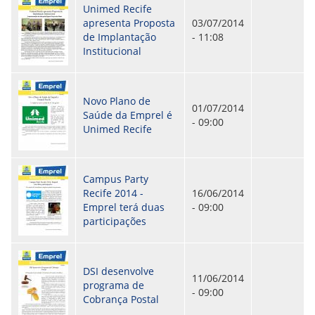
Unimed Recife
ORIENTAÇÕES TÉCNICAS
apresenta Proposta
03/07/2014
SEGURANÇA DA INFORMAÇÃO
de Implantação
- 11:08
RISI - FAQ (PERGUNTAS FREQUENTES)
Institucional
CATÁLOGO DE SERVIÇOS DE TIC
PARECERES TÉCNICOS
ORIENTAÇÕES
MODELO
Novo Plano de
PARECERES TÉCNICOS EMITIDOS
01/07/2014
Saúde da Emprel é
PUBLICAÇÕES
- 09:00
Unimed Recife
PORTARIAS
RESOLUÇÕES
DIVERSOS
ATAS DA CIPA
Campus Party
ATAS E RESOLUÇÕES DO CONSELHO FISCAL
Recife 2014 -
16/06/2014
ATAS DO CONSADE
Emprel terá duas
- 09:00
CHAMAMENTOS PÚBLICOS
participações
TERMOS
TRANSPARÊNCIA
DSI desenvolve
11/06/2014
programa de
- 09:00
CONTATO
Cobrança Postal