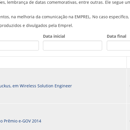
es, lembrança de datas comemorativas, entre outras. Ele segue um
PPP - PERFIL PROFISSIOGRÁFICO 
PUBLICAÇÕES
PROGRAMA QUALIDADE DE VIDA
ntos, na melhoria da comunicação na EMPREL. No caso específico, 
PROGRAMA DE ESTAGIÁRIO
 produzidos e divulgados pela Emprel.
SAÚDE DO TRABALHADOR
Data inicial
Data final
Date
Date
Ruckus, em Wireless Solution Engineer
do Prêmio e-GOV 2014