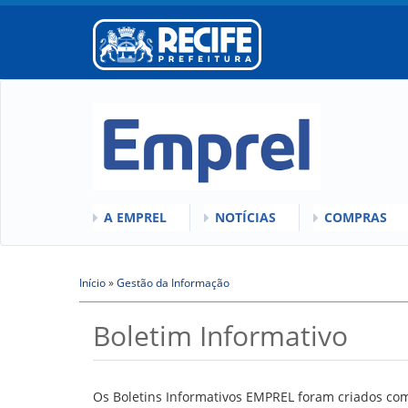
A EMPREL
NOTÍCIAS
COMPRAS
O QUE É A EMPREL
QUEM SOMOS
COMISSÕES
HISTÓRICO
Início
»
VÍDEOS
Gestão da Informação
LICITAÇÕES
Você está aqui
ORGANOGRAMA
ATAS DE RE
Boletim Informativo
CONSELHOS
REGULAMEN
LOCALIZAÇÃO
GESTORES
Os Boletins Informativos EMPREL foram criados com