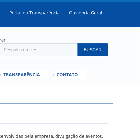
.
Portal da Transparência
Ouvidoria Geral
rar
BUSCAR
TRANSPARÊNCIA
CONTATO
SULTADOS
MENTO DO DESEMPENHO DOS EMPREGADOS DA EMPREL
IOS
RISI - FAQ (PERGUNTAS FREQUENTES)
SCLARECIMENTO PLR
C
ORIENTAÇÕES
senvolvidas pela empresa, divulgação de eventos,