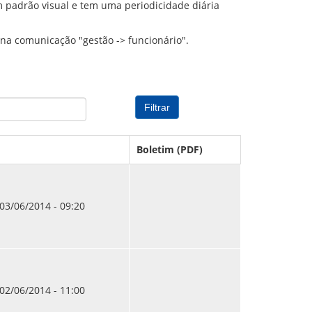
 padrão visual e tem uma periodicidade diária
PREVIDENCIÁRIO
MODELO
PORTARIAS
PARECERES TÉCNICOS EMITIDOS
RESOLUÇÕES
na comunicação "gestão -> funcionário".
DIVERSOS
ATAS DA CIPA
ATAS E RESOLUÇÕES DO CONSELHO FISCAL
ATAS DO CONSADE
CHAMAMENTOS PÚBLICOS
Boletim (PDF)
TERMOS
03/06/2014 - 09:20
02/06/2014 - 11:00