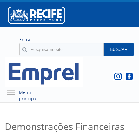
Entrar
BUSCAR
Menu
principal
A EMPREL
QUEM SOMOS
Demonstrações Financeiras
O QUE É A EMPREL
HISTÓRICO