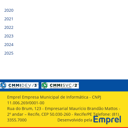
VÍDEOS
ORGANOGRAMA
2020
CONSELHOS
LOCALIZAÇÃO
2021
GESTORES
2022
GOVERNANÇA
2023
NOTÍCIAS
2024
2025
COMPRAS
COMISSÕES
LICITAÇÕES
ATAS DE REGISTRO DE PREÇOS
REGULAMENTO INTERNO DE LICITAÇÕES E
CONTRATO
Emprel Empresa Municipal de Informática - CNPJ
GESTÃO DE PESSOAS
11.006.269/0001-00
Rua do Brum, 123 - Empresarial Maurício Brandão Mattos -
COLABORADORES
2º andar – Recife, CEP 50.030-260 - Recife/PE Telefone: (81)
PLR
3355.7000
Desenvolvido pela
PARTICIPAÇÃO NOS LUCROS E RESULTADOS