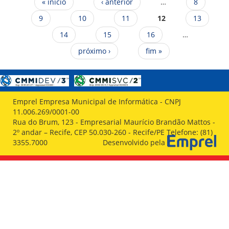
Páginas
« início
‹ anterior
…
8
9
10
11
12
13
14
15
16
…
próximo ›
fim »
Emprel Empresa Municipal de Informática - CNPJ
11.006.269/0001-00
Rua do Brum, 123 - Empresarial Maurício Brandão Mattos -
2º andar – Recife, CEP 50.030-260 - Recife/PE Telefone: (81)
3355.7000
Desenvolvido pela