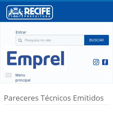
Entrar
BUSCAR
Menu
principal
A EMPREL
Pareceres Técnicos Emitidos
QUEM SOMOS
O QUE É A EMPREL
HISTÓRICO