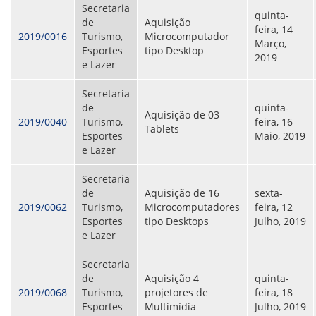
Secretaria
ORIENTAÇÕES TÉCNICAS
quinta-
de
Aquisição
SEGURANÇA DA INFORMAÇÃO
feira, 14
2019/0016
Turismo,
Microcomputador
RISI - FAQ (PERGUNTAS FREQUENTES)
Março,
Esportes
tipo Desktop
CATÁLOGO DE SERVIÇOS DE TIC
2019
e Lazer
PARECERES TÉCNICOS
ORIENTAÇÕES
Secretaria
MODELO
de
quinta-
PARECERES TÉCNICOS EMITIDOS
Aquisição de 03
2019/0040
Turismo,
feira, 16
PUBLICAÇÕES
Tablets
Esportes
Maio, 2019
PORTARIAS
e Lazer
RESOLUÇÕES
DIVERSOS
ATAS DA CIPA
Secretaria
ATAS E RESOLUÇÕES DO CONSELHO FISCAL
de
Aquisição de 16
sexta-
ATAS DO CONSADE
2019/0062
Turismo,
Microcomputadores
feira, 12
CHAMAMENTOS PÚBLICOS
Esportes
tipo Desktops
Julho, 2019
TERMOS
e Lazer
TRANSPARÊNCIA
Secretaria
de
Aquisição 4
quinta-
2019/0068
Turismo,
projetores de
feira, 18
CONTATO
Esportes
Multimídia
Julho, 2019