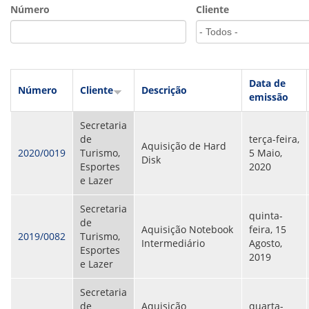
VÍDEOS
Número
Cliente
ORGANOGRAMA
CONSELHOS
LOCALIZAÇÃO
GESTORES
GOVERNANÇA
Data de
Número
Cliente
Descrição
emissão
NOTÍCIAS
Secretaria
COMPRAS
de
terça-feira,
Aquisição de Hard
2020/0019
Turismo,
5 Maio,
COMISSÕES
Disk
Esportes
2020
LICITAÇÕES
e Lazer
ATAS DE REGISTRO DE PREÇOS
REGULAMENTO INTERNO DE LICITAÇÕES E
Secretaria
CONTRATO
quinta-
de
Aquisição Notebook
feira, 15
2019/0082
Turismo,
GESTÃO DE PESSOAS
Intermediário
Agosto,
Esportes
2019
e Lazer
COLABORADORES
PLR
Secretaria
PARTICIPAÇÃO NOS LUCROS E RESULTADOS
de
Aquisição
quarta-