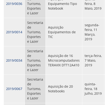
CONSULTA MEUS RECURSOS PLR
2019/0036
Turismo,
Equipamento Tipo
feira, 8
CONSULTA TODOS RECURSOS PLR
Esportes
Notebook
Maio, 2019
CONSULTA QUESTIONAMENTO / ESCLARECIMENTO
e Lazer
PLR
SERVIÇOS
Secretaria
PGDE - PROGRAMA DE GERENCIAMENTO DO
segunda-
de
Aquisição
DESEMPENHO DOS EMPREGADOS DA EMPREL
feira, 11
2019/0014
Turismo,
Equipamentos de
AFASTAMENTOS DOS FUNCIONÁRIOS
Março,
Esportes
TIC
CAPACITAÇÃO
2019
e Lazer
EVENTOS DA EMPREL
PPP - PERFIL PROFISSIOGRÁFICO
Secretaria
PREVIDENCIÁRIO
de
Aquisição de 16
terça-feira,
PROGRAMA QUALIDADE DE VIDA
2019/0034
Turismo,
Microcomputadores
7 Maio,
PROGRAMA DE ESTAGIÁRIO
Esportes
TERAVIX DTT12A410
2019
SAÚDE DO TRABALHADOR
e Lazer
PGDE 2022
PGDE 2023
Secretaria
PGDE 2024
de
quinta-
Aquisição de 20
2019/0067
Turismo,
feira, 18
GESTÃO DA INFORMAÇÃO
Notebooks
Esportes
Julho, 2019
e Lazer
BOLETIM INFORMATIVO
BPM-DAF