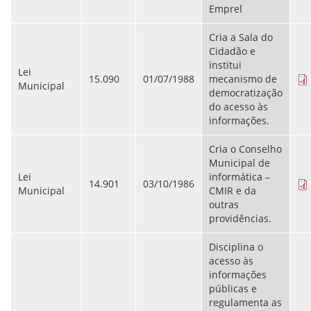
CONSULTA MEUS RECURSOS PLR
Emprel
CONSULTA TODOS RECURSOS PLR
CONSULTA QUESTIONAMENTO / ESCLARECIMENTO
Cria a Sala do
PLR
Cidadão e
SERVIÇOS
institui
PGDE - PROGRAMA DE GERENCIAMENTO DO
Lei
15.090
01/07/1988
mecanismo de
DESEMPENHO DOS EMPREGADOS DA EMPREL
Municipal
democratização
AFASTAMENTOS DOS FUNCIONÁRIOS
do acesso às
CAPACITAÇÃO
informações.
EVENTOS DA EMPREL
PPP - PERFIL PROFISSIOGRÁFICO
Cria o Conselho
PREVIDENCIÁRIO
Municipal de
PROGRAMA QUALIDADE DE VIDA
Lei
informática –
PROGRAMA DE ESTAGIÁRIO
14.901
03/10/1986
Municipal
CMIR e da
SAÚDE DO TRABALHADOR
outras
PGDE 2022
providências.
PGDE 2023
PGDE 2024
Disciplina o
acesso às
GESTÃO DA INFORMAÇÃO
informações
públicas e
BOLETIM INFORMATIVO
regulamenta as
BPM-DAF