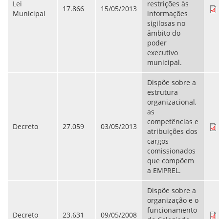
Lei
restrições às
ORIENTAÇÕES TÉCNICAS
17.866
15/05/2013
Municipal
informações
SEGURANÇA DA INFORMAÇÃO
sigilosas no
RISI - FAQ (PERGUNTAS FREQUENTES)
âmbito do
CATÁLOGO DE SERVIÇOS DE TIC
poder
PARECERES TÉCNICOS
executivo
ORIENTAÇÕES
municipal.
MODELO
PARECERES TÉCNICOS EMITIDOS
Dispõe sobre a
PUBLICAÇÕES
estrutura
PORTARIAS
organizacional,
RESOLUÇÕES
as
DIVERSOS
competências e
ATAS DA CIPA
Decreto
27.059
03/05/2013
atribuições dos
ATAS E RESOLUÇÕES DO CONSELHO FISCAL
cargos
ATAS DO CONSADE
comissionados
CHAMAMENTOS PÚBLICOS
que compõem
TERMOS
a EMPREL.
TRANSPARÊNCIA
Dispõe sobre a
organização e o
CONTATO
funcionamento
Decreto
23.631
09/05/2008