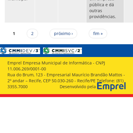
pública e dá
outras
providências.
Páginas
1
2
próximo ›
fim »
Emprel Empresa Municipal de Informática - CNPJ
11.006.269/0001-00
Rua do Brum, 123 - Empresarial Maurício Brandão Mattos -
2º andar – Recife, CEP 50.030-260 - Recife/PE Telefone: (81)
3355.7000
Desenvolvido pela