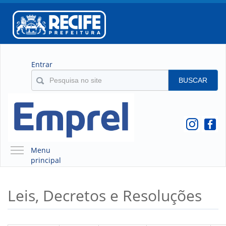
Entrar
BUSCAR
Menu
principal
A EMPREL
Leis, Decretos e Resoluções
QUEM SOMOS
O QUE É A EMPREL
HISTÓRICO