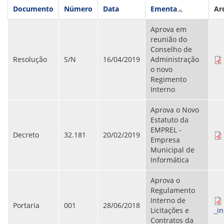
VÍDEOS
Documento
Número
Data
Ementa
Ar
ORGANOGRAMA
CONSELHOS
Aprova em
LOCALIZAÇÃO
reunião do
GESTORES
Conselho de
GOVERNANÇA
Resolução
S/N
16/04/2019
Administração
o novo
NOTÍCIAS
Regimento
Interno
COMPRAS
Aprova o Novo
COMISSÕES
Estatuto da
LICITAÇÕES
EMPREL -
ATAS DE REGISTRO DE PREÇOS
Decreto
32.181
20/02/2019
Empresa
REGULAMENTO INTERNO DE LICITAÇÕES E
Municipal de
CONTRATO
Informática
GESTÃO DE PESSOAS
Aprova o
Regulamento
COLABORADORES
Interno de
PLR
Portaria
001
28/06/2018
Licitações e
_i
PARTICIPAÇÃO NOS LUCROS E RESULTADOS
Contratos da