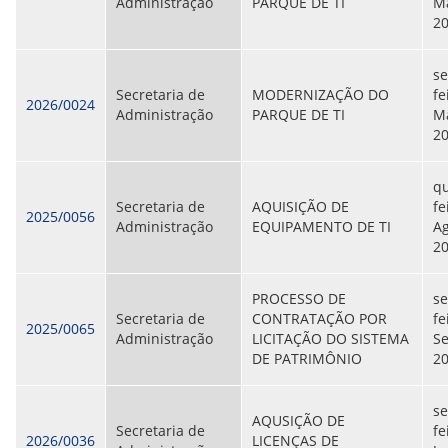
CONSULTA MEUS RECURSOS PLR
Administração
PARQUE DE TI
Ma
CONSULTA TODOS RECURSOS PLR
2
CONSULTA QUESTIONAMENTO / ESCLARECIMENTO
PLR
se
SERVIÇOS
Secretaria de
MODERNIZAÇÃO DO
fe
PGDE - PROGRAMA DE GERENCIAMENTO DO
2026/0024
Administração
PARQUE DE TI
Ma
DESEMPENHO DOS EMPREGADOS DA EMPREL
2
AFASTAMENTOS DOS FUNCIONÁRIOS
CAPACITAÇÃO
EVENTOS DA EMPREL
qu
PPP - PERFIL PROFISSIOGRÁFICO
Secretaria de
AQUISIÇÃO DE
fe
2025/0056
PREVIDENCIÁRIO
Administração
EQUIPAMENTO DE TI
Ag
PROGRAMA QUALIDADE DE VIDA
2
PROGRAMA DE ESTAGIÁRIO
SAÚDE DO TRABALHADOR
PROCESSO DE
s
PGDE 2022
Secretaria de
CONTRATAÇÃO POR
fe
PGDE 2023
2025/0065
Administração
LICITAÇÃO DO SISTEMA
S
PGDE 2024
DE PATRIMÔNIO
2
GESTÃO DA INFORMAÇÃO
s
AQUSIÇÃO DE
BOLETIM INFORMATIVO
Secretaria de
fe
2026/0036
LICENÇAS DE
BPM-DAF