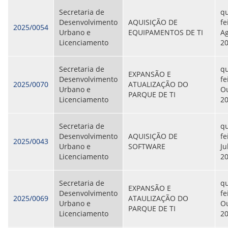
Secretaria de
qu
Desenvolvimento
AQUISIÇÃO DE
fe
2025/0054
Urbano e
EQUIPAMENTOS DE TI
Ag
Licenciamento
2
Secretaria de
qu
EXPANSÃO E
Desenvolvimento
fe
2025/0070
ATUALIZAÇÃO DO
Urbano e
Ou
PARQUE DE TI
Licenciamento
2
Secretaria de
qu
Desenvolvimento
AQUISIÇÃO DE
fe
2025/0043
Urbano e
SOFTWARE
Ju
Licenciamento
2
Secretaria de
qu
EXPANSÃO E
Desenvolvimento
fe
2025/0069
ATAULIZAÇÃO DO
Urbano e
Ou
PARQUE DE TI
Licenciamento
2