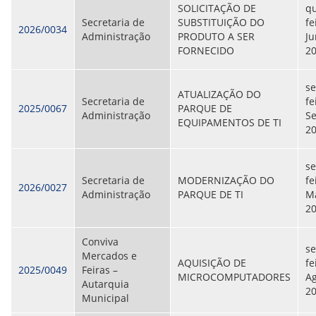
SOLICITAÇÃO DE
qu
Secretaria de
SUBSTITUIÇÃO DO
fe
2026/0034
Administração
PRODUTO A SER
Ju
FORNECIDO
2
se
ATUALIZAÇÃO DO
Secretaria de
fe
2025/0067
PARQUE DE
Administração
S
EQUIPAMENTOS DE TI
2
se
Secretaria de
MODERNIZAÇÃO DO
fe
2026/0027
Administração
PARQUE DE TI
Ma
2
Conviva
s
Mercados e
AQUISIÇÃO DE
fe
2025/0049
Feiras –
MICROCOMPUTADORES
Ag
Autarquia
2
Municipal