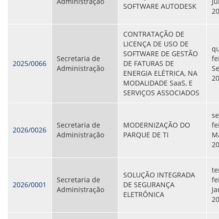
Administração
Ju
SOFTWARE AUTODESK
ORIENTAÇÕES TÉCNICAS
2
SEGURANÇA DA INFORMAÇÃO
RISI - FAQ (PERGUNTAS FREQUENTES)
CONTRATAÇÃO DE
CATÁLOGO DE SERVIÇOS DE TIC
LICENÇA DE USO DE
PARECERES TÉCNICOS
qu
SOFTWARE DE GESTÃO
ORIENTAÇÕES
Secretaria de
fe
2025/0066
DE FATURAS DE
MODELO
Administração
S
ENERGIA ELÉTRICA, NA
PARECERES TÉCNICOS EMITIDOS
2
MODALIDADE SaaS, E
PUBLICAÇÕES
SERVIÇOS ASSOCIADOS
PORTARIAS
RESOLUÇÕES
DIVERSOS
se
ATAS DA CIPA
Secretaria de
MODERNIZAÇÃO DO
fe
2026/0026
ATAS E RESOLUÇÕES DO CONSELHO FISCAL
Administração
PARQUE DE TI
Ma
ATAS DO CONSADE
2
CHAMAMENTOS PÚBLICOS
TERMOS
te
SOLUÇÃO INTEGRADA
Secretaria de
fe
TRANSPARÊNCIA
2026/0001
DE SEGURANÇA
Administração
Ja
ELETRÔNICA
2
CONTATO