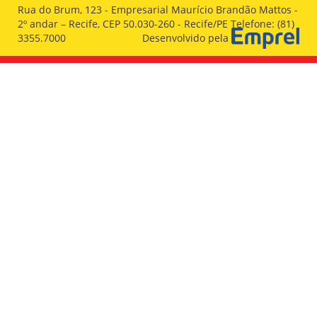
Rua do Brum, 123 - Empresarial Maurício Brandão Mattos -
2º andar – Recife, CEP 50.030-260 - Recife/PE Telefone: (81)
3355.7000
Desenvolvido pela