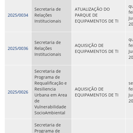
qu
Secretaria de
ATUALIZAÇÃO DO
fe
2025/0034
Relações
PARQUE DE
Ju
Institucionais
EQUIPAMENTOS DE TI
2
qu
Secretaria de
AQUISIÇÃO DE
fe
2025/0036
Relações
EQUIPAMENTOS DE TI
Ju
Institucionais
2
Secretaria de
Programa de
Requalificação e
s
Resiliencia
AQUISIÇÃO DE
fe
2025/0026
Urbana em Area
EQUIPAMENTOS DE TI
Ju
de
2
Vulnerabilidade
SocioAmbiental
Secretaria de
Programa de