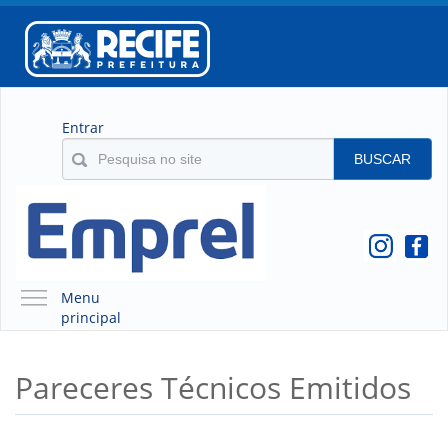
Entrar
BUSCAR
Menu
principal
A EMPREL
Pareceres Técnicos Emitidos
QUEM SOMOS
O QUE É A EMPREL
HISTÓRICO