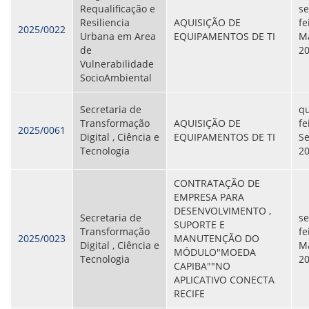
Requalificação e
s
Resiliencia
AQUISIÇÃO DE
fe
2025/0022
Urbana em Area
EQUIPAMENTOS DE TI
Ma
de
2
Vulnerabilidade
SocioAmbiental
Secretaria de
qu
Transformação
AQUISIÇÃO DE
fe
2025/0061
Digital , Ciência e
EQUIPAMENTOS DE TI
S
Tecnologia
2
CONTRATAÇÃO DE
EMPRESA PARA
DESENVOLVIMENTO ,
Secretaria de
s
SUPORTE E
Transformação
fe
2025/0023
MANUTENÇÃO DO
Digital , Ciência e
Ma
MÓDULO"MOEDA
Tecnologia
2
CAPIBA""NO
APLICATIVO CONECTA
RECIFE