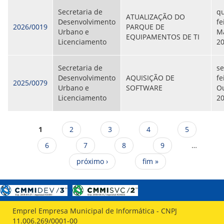
Secretaria de
qu
ATUALIZAÇÃO DO
Desenvolvimento
fe
2026/0019
PARQUE DE
Urbano e
Ma
EQUIPAMENTOS DE TI
Licenciamento
2
Secretaria de
se
Desenvolvimento
AQUISIÇÃO DE
fe
2025/0079
Urbano e
SOFTWARE
Ou
Licenciamento
2
Páginas
1
2
3
4
5
6
7
8
9
…
próximo ›
fim »
Emprel Empresa Municipal de Informática - CNPJ
11.006.269/0001-00