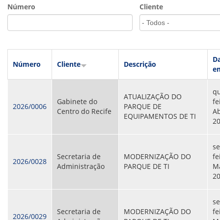
VÍDEOS
Número
Cliente
ORGANOGRAMA
CONSELHOS
LOCALIZAÇÃO
GESTORES
GOVERNANÇA
D
Número
Cliente
Descrição
e
NOTÍCIAS
qu
COMPRAS
ATUALIZAÇÃO DO
Gabinete do
fe
2026/0006
PARQUE DE
Centro do Recife
Ab
COMISSÕES
EQUIPAMENTOS DE TI
2
LICITAÇÕES
ATAS DE REGISTRO DE PREÇOS
REGULAMENTO INTERNO DE LICITAÇÕES E
se
CONTRATO
Secretaria de
MODERNIZAÇÃO DO
fe
2026/0028
Administração
PARQUE DE TI
Ma
GESTÃO DE PESSOAS
2
COLABORADORES
PLR
s
PARTICIPAÇÃO NOS LUCROS E RESULTADOS
Secretaria de
MODERNIZAÇÃO DO
fe
2026/0029