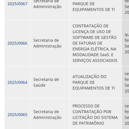
CONSULTA MEUS RECURSOS PLR
Secretaria de
fe
2025/0067
PARQUE DE
CONSULTA TODOS RECURSOS PLR
Administração
S
EQUIPAMENTOS DE TI
CONSULTA QUESTIONAMENTO / ESCLARECIMENTO
2
PLR
SERVIÇOS
CONTRATAÇÃO DE
PGDE - PROGRAMA DE GERENCIAMENTO DO
LICENÇA DE USO DE
qu
DESEMPENHO DOS EMPREGADOS DA EMPREL
SOFTWARE DE GESTÃO
Secretaria de
fe
AFASTAMENTOS DOS FUNCIONÁRIOS
2025/0066
DE FATURAS DE
Administração
S
CAPACITAÇÃO
ENERGIA ELÉTRICA, NA
2
EVENTOS DA EMPREL
MODALIDADE SaaS, E
PPP - PERFIL PROFISSIOGRÁFICO
SERVIÇOS ASSOCIADOS
PREVIDENCIÁRIO
PROGRAMA QUALIDADE DE VIDA
s
PROGRAMA DE ESTAGIÁRIO
ATUALIZAÇÃO DO
Secretaria de
fe
SAÚDE DO TRABALHADOR
2025/0064
PARQUE DE
Saúde
S
PGDE 2022
EQUIPAMENTOS DE TI
2
PGDE 2023
PGDE 2024
PROCESSO DE
s
GESTÃO DA INFORMAÇÃO
Secretaria de
CONTRATAÇÃO POR
fe
2025/0065
Administração
LICITAÇÃO DO SISTEMA
S
BOLETIM INFORMATIVO
DE PATRIMÔNIO
2
BPM-DAF