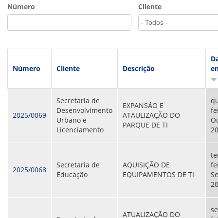
VÍDEOS
Número
Cliente
ORGANOGRAMA
CONSELHOS
LOCALIZAÇÃO
GESTORES
GOVERNANÇA
D
Número
Cliente
Descrição
e
NOTÍCIAS
COMPRAS
Secretaria de
qu
EXPANSÃO E
Desenvolvimento
fe
COMISSÕES
2025/0069
ATAULIZAÇÃO DO
Urbano e
Ou
LICITAÇÕES
PARQUE DE TI
Licenciamento
2
ATAS DE REGISTRO DE PREÇOS
REGULAMENTO INTERNO DE LICITAÇÕES E
CONTRATO
te
Secretaria de
AQUISIÇÃO DE
fe
2025/0068
GESTÃO DE PESSOAS
Educação
EQUIPAMENTOS DE TI
S
2
COLABORADORES
PLR
PARTICIPAÇÃO NOS LUCROS E RESULTADOS
se
ATUALIZAÇÃO DO