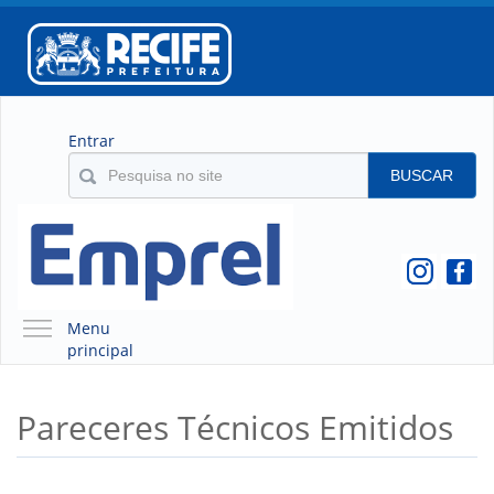
Entrar
BUSCAR
Menu
principal
A EMPREL
Pareceres Técnicos Emitidos
QUEM SOMOS
O QUE É A EMPREL
HISTÓRICO