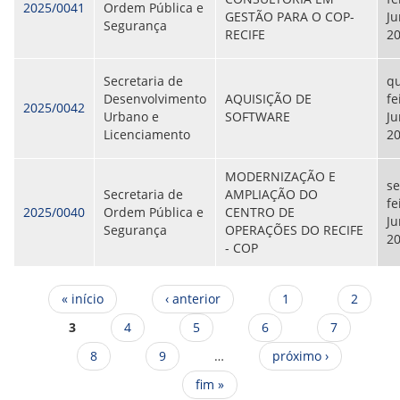
2025/0041
Ordem Pública e
GESTÃO PARA O COP-
Ju
Segurança
RECIFE
2
Secretaria de
qu
Desenvolvimento
AQUISIÇÃO DE
fe
2025/0042
Urbano e
SOFTWARE
Ju
Licenciamento
2
MODERNIZAÇÃO E
se
Secretaria de
AMPLIAÇÃO DO
fe
2025/0040
Ordem Pública e
CENTRO DE
Ju
Segurança
OPERAÇÕES DO RECIFE
2
- COP
Páginas
« início
‹ anterior
1
2
3
4
5
6
7
8
9
…
próximo ›
fim »