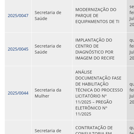
se
MODERNIZAÇÃO DO
Secretaria de
fe
2025/0047
PARQUE DE
Saúde
Ju
EQUIPAMENTOS DE TI
2
IMPLANTAÇÃO DO
qu
Secretaria de
CENTRO DE
fe
2025/0045
Saúde
DIAGNÓSTICO POR
Ju
IMAGEM DO RECIFE
2
ANÁLISE
DOCUMENTAÇÃO FASE
DE HABILITAÇÃO
qu
Secretaria da
TÉCNICA DO PROCESSO
fe
2025/0044
Mulher
LICITATÓRIO Nº
Ju
11/2025 – PREGÃO
2
ELETRÔNICO Nº
11/2025
CONTRATAÇÃO DE
qu
Secretaria de
CONSULTORIA EM
fe