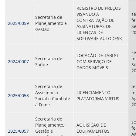
REGISTRO DE PREÇOS
VISANDO À
se
Secretaria de
CONTRATAÇÃO DE
fe
2025/0059
Planejamento e
ASSINATURAS DE
S
Gestão
LICENÇAS DE
2
SOFTWARE AUTODESK
se
LOCAÇÃO DE TABLET
Secretaria de
fe
2024/0007
COM SERVIÇO DE
Saúde
S
DADOS MÓVEIS
2
Secretaria de
te
Assistencia
LICENCIAMENTO
fe
2025/0058
Social e Combate
PLATAFORMA VIRTUS
Ag
à Fome
2
Secretaria de
se
Planejamento,
AQUISIÇÃO DE
fe
2025/0057
Gestão e
EQUIPAMENTOS
Ag