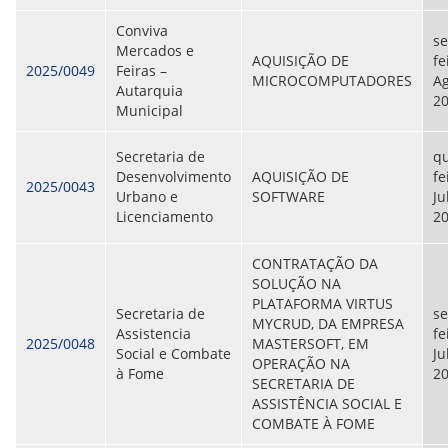
Conviva
s
Mercados e
AQUISIÇÃO DE
fe
2025/0049
Feiras –
MICROCOMPUTADORES
Ag
Autarquia
2
Municipal
Secretaria de
qu
Desenvolvimento
AQUISIÇÃO DE
fe
2025/0043
Urbano e
SOFTWARE
Ju
Licenciamento
2
CONTRATAÇÃO DA
SOLUÇÃO NA
PLATAFORMA VIRTUS
Secretaria de
s
MYCRUD, DA EMPRESA
Assistencia
fe
2025/0048
MASTERSOFT, EM
Social e Combate
Ju
OPERAÇÃO NA
à Fome
2
SECRETARIA DE
ASSISTÊNCIA SOCIAL E
COMBATE À FOME