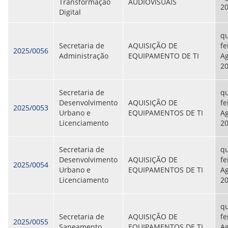
Transformação
AUDIOVISUAIS
2
Digital
qu
Secretaria de
AQUISIÇÃO DE
fe
2025/0056
Administração
EQUIPAMENTO DE TI
Ag
2
Secretaria de
qu
Desenvolvimento
AQUISIÇÃO DE
fe
2025/0053
Urbano e
EQUIPAMENTOS DE TI
Ag
Licenciamento
2
Secretaria de
qu
Desenvolvimento
AQUISIÇÃO DE
fe
2025/0054
Urbano e
EQUIPAMENTOS DE TI
Ag
Licenciamento
2
qu
Secretaria de
AQUISIÇÃO DE
fe
2025/0055
Saneamento
EQUIPAMENTOS DE TI
Ag