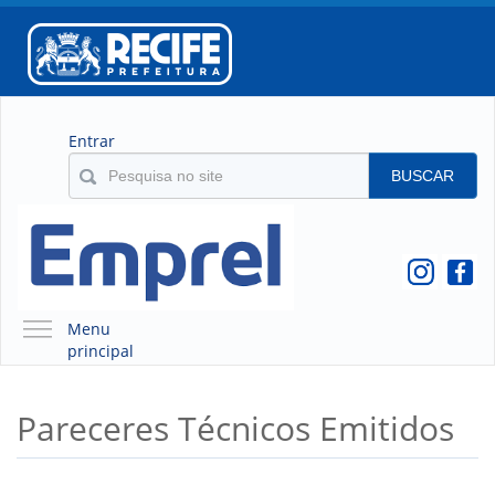
Entrar
BUSCAR
Menu
principal
A EMPREL
Pareceres Técnicos Emitidos
QUEM SOMOS
O QUE É A EMPREL
HISTÓRICO