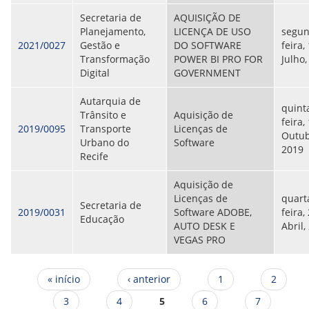
Secretaria de
AQUISIÇÃO DE
Planejamento,
LICENÇA DE USO
segun
2021/0027
Gestão e
DO SOFTWARE
feira,
Transformação
POWER BI PRO FOR
Julho,
Digital
GOVERNMENT
Autarquia de
quint
Trânsito e
Aquisição de
feira,
2019/0095
Transporte
Licenças de
Outub
Urbano do
Software
2019
Recife
Aquisição de
Licenças de
quart
Secretaria de
2019/0031
Software ADOBE,
feira,
Educação
AUTO DESK E
Abril,
VEGAS PRO
Páginas
« início
‹ anterior
1
2
3
4
5
6
7