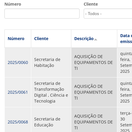
VÍDEOS
Número
Cliente
ORGANOGRAMA
CONSELHOS
LOCALIZAÇÃO
GESTORES
GOVERNANÇA
Data 
Número
Cliente
Descrição
emis
NOTÍCIAS
quint
COMPRAS
AQUISIÇÃO DE
Secretaria de
feira,
2025/0060
EQUIPAMENTOS DE
Habitação
Setem
COMISSÕES
TI
2025
LICITAÇÕES
ATAS DE REGISTRO DE PREÇOS
Secretaria de
quint
REGULAMENTO INTERNO DE LICITAÇÕES E
AQUISIÇÃO DE
Transformação
feira,
CONTRATO
2025/0061
EQUIPAMENTOS DE
Digital , Ciência e
Setem
TI
Tecnologia
2025
GESTÃO DE PESSOAS
terça-
COLABORADORES
AQUISIÇÃO DE
Secretaria de
30
PLR
2025/0068
EQUIPAMENTOS DE
Educação
Setem
PARTICIPAÇÃO NOS LUCROS E RESULTADOS
TI
2025