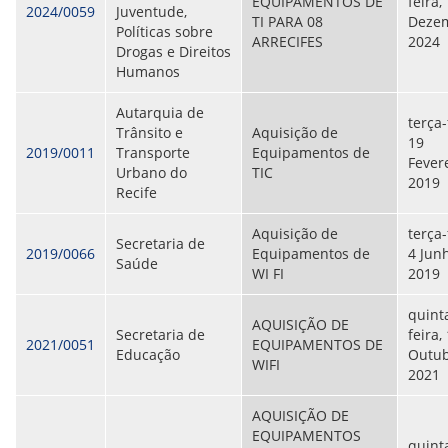
EQUIPAMENTOS DE
feira,
2024/0059
Juventude,
ORIENTAÇÕES TÉCNICAS
TI PARA 08
Dezem
Políticas sobre
SEGURANÇA DA INFORMAÇÃO
ARRECIFES
2024
Drogas e Direitos
RISI - FAQ (PERGUNTAS FREQUENTES)
Humanos
CATÁLOGO DE SERVIÇOS DE TIC
PARECERES TÉCNICOS
Autarquia de
ORIENTAÇÕES
terça-
Trânsito e
Aquisição de
MODELO
19
2019/0011
Transporte
Equipamentos de
PARECERES TÉCNICOS EMITIDOS
Fevere
Urbano do
TIC
PUBLICAÇÕES
2019
Recife
PORTARIAS
RESOLUÇÕES
DIVERSOS
Aquisição de
terça-
Secretaria de
ATAS DA CIPA
2019/0066
Equipamentos de
4 Jun
Saúde
ATAS E RESOLUÇÕES DO CONSELHO FISCAL
WI FI
2019
ATAS DO CONSADE
CHAMAMENTOS PÚBLICOS
quint
AQUISIÇÃO DE
TERMOS
Secretaria de
feira,
2021/0051
EQUIPAMENTOS DE
Educação
Outub
WIFI
TRANSPARÊNCIA
2021
AQUISIÇÃO DE
CONTATO
EQUIPAMENTOS
quint