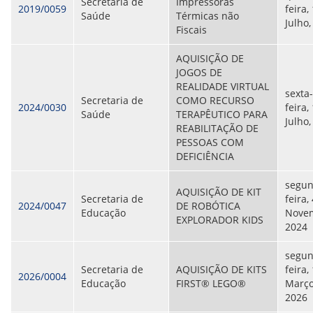
Secretaria de
Impressoras
2019/0059
feira,
Saúde
Térmicas não
Julho,
Fiscais
AQUISIÇÃO DE
JOGOS DE
REALIDADE VIRTUAL
sexta-
Secretaria de
COMO RECURSO
2024/0030
feira,
Saúde
TERAPÊUTICO PARA
Julho,
REABILITAÇÃO DE
PESSOAS COM
DEFICIÊNCIA
segun
AQUISIÇÃO DE KIT
Secretaria de
feira,
2024/0047
DE ROBÓTICA
Educação
Nove
EXPLORADOR KIDS
2024
segun
Secretaria de
AQUISIÇÃO DE KITS
feira,
2026/0004
Educação
FIRST® LEGO®
Março
2026