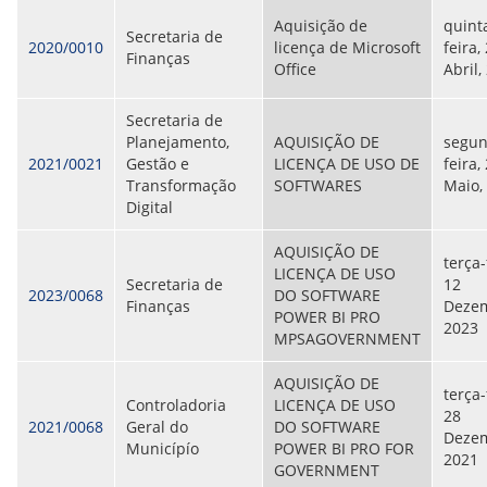
Aquisição de
quint
Secretaria de
2020/0010
licença de Microsoft
feira,
Finanças
Office
Abril,
Secretaria de
Planejamento,
AQUISIÇÃO DE
segun
2021/0021
Gestão e
LICENÇA DE USO DE
feira,
Transformação
SOFTWARES
Maio,
Digital
AQUISIÇÃO DE
terça-
LICENÇA DE USO
Secretaria de
12
2023/0068
DO SOFTWARE
Finanças
Dezem
POWER BI PRO
2023
MPSAGOVERNMENT
AQUISIÇÃO DE
terça-
Controladoria
LICENÇA DE USO
28
2021/0068
Geral do
DO SOFTWARE
Dezem
Municípío
POWER BI PRO FOR
2021
GOVERNMENT