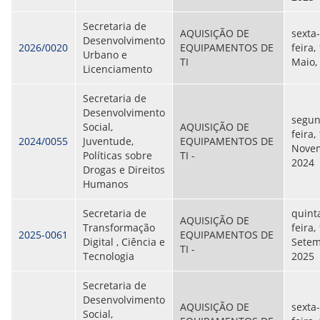
CONSULTA MEUS RECURSOS PLR
CONSULTA TODOS RECURSOS PLR
Secretaria de
CONSULTA QUESTIONAMENTO / ESCLARECIMENTO
AQUISIÇÃO DE
sexta-
Desenvolvimento
PLR
2026/0020
EQUIPAMENTOS DE
feira,
Urbano e
SERVIÇOS
TI
Maio,
Licenciamento
PGDE - PROGRAMA DE GERENCIAMENTO DO
DESEMPENHO DOS EMPREGADOS DA EMPREL
Secretaria de
AFASTAMENTOS DOS FUNCIONÁRIOS
Desenvolvimento
CAPACITAÇÃO
segun
Social,
AQUISIÇÃO DE
EVENTOS DA EMPREL
feira,
2024/0055
Juventude,
EQUIPAMENTOS DE
PPP - PERFIL PROFISSIOGRÁFICO
Nove
Políticas sobre
TI -
PREVIDENCIÁRIO
2024
Drogas e Direitos
PROGRAMA QUALIDADE DE VIDA
Humanos
PROGRAMA DE ESTAGIÁRIO
SAÚDE DO TRABALHADOR
Secretaria de
quint
PGDE 2022
AQUISIÇÃO DE
Transformação
feira,
PGDE 2023
2025-0061
EQUIPAMENTOS DE
Digital , Ciência e
Setem
PGDE 2024
TI -
Tecnologia
2025
GESTÃO DA INFORMAÇÃO
Secretaria de
Desenvolvimento
BOLETIM INFORMATIVO
AQUISIÇÃO DE
sexta-
Social,
BPM-DAF