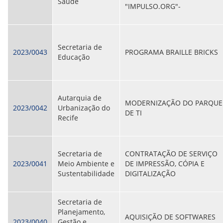
CONSULTA MEUS RECURSOS PLR
Saúde
"IMPULSO.ORG"-
CONSULTA TODOS RECURSOS PLR
CONSULTA QUESTIONAMENTO / ESCLARECIMENTO
PLR
SERVIÇOS
Secretaria de
PGDE - PROGRAMA DE GERENCIAMENTO DO
2023/0043
PROGRAMA BRAILLE BRICKS
Educação
DESEMPENHO DOS EMPREGADOS DA EMPREL
AFASTAMENTOS DOS FUNCIONÁRIOS
CAPACITAÇÃO
EVENTOS DA EMPREL
Autarquia de
PPP - PERFIL PROFISSIOGRÁFICO
MODERNIZAÇÃO DO PARQUE
2023/0042
Urbanização do
PREVIDENCIÁRIO
DE TI
Recife
PROGRAMA QUALIDADE DE VIDA
PROGRAMA DE ESTAGIÁRIO
SAÚDE DO TRABALHADOR
PGDE 2022
Secretaria de
CONTRATAÇÃO DE SERVIÇO
PGDE 2023
2023/0041
Meio Ambiente e
DE IMPRESSÃO, CÓPIA E
PGDE 2024
Sustentabilidade
DIGITALIZAÇÃO
GESTÃO DA INFORMAÇÃO
Secretaria de
BOLETIM INFORMATIVO
Planejamento,
AQUISIÇÃO DE SOFTWARES
BPM-DAF
2023/0040
Gestão e