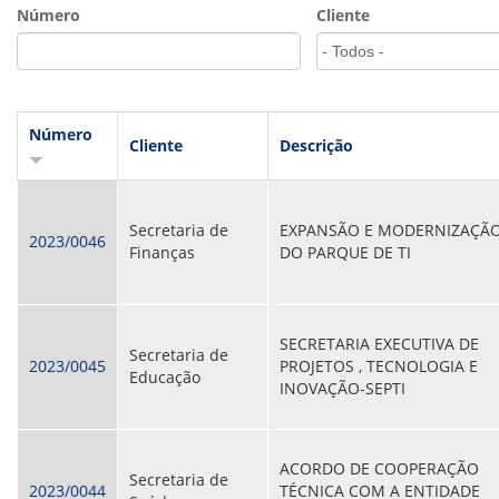
VÍDEOS
Número
Cliente
ORGANOGRAMA
CONSELHOS
LOCALIZAÇÃO
GESTORES
GOVERNANÇA
Número
Cliente
Descrição
NOTÍCIAS
COMPRAS
Secretaria de
EXPANSÃO E MODERNIZAÇÃ
2023/0046
Finanças
DO PARQUE DE TI
COMISSÕES
LICITAÇÕES
ATAS DE REGISTRO DE PREÇOS
REGULAMENTO INTERNO DE LICITAÇÕES E
SECRETARIA EXECUTIVA DE
CONTRATO
Secretaria de
2023/0045
PROJETOS , TECNOLOGIA E
Educação
INOVAÇÃO-SEPTI
GESTÃO DE PESSOAS
COLABORADORES
PLR
ACORDO DE COOPERAÇÃO
PARTICIPAÇÃO NOS LUCROS E RESULTADOS
Secretaria de
2023/0044
TÉCNICA COM A ENTIDADE