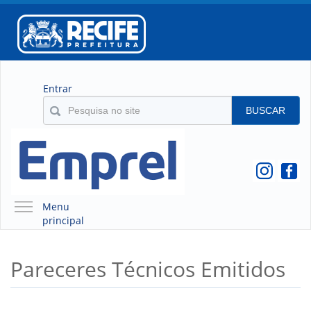
Entrar
BUSCAR
Menu
principal
A EMPREL
Pareceres Técnicos Emitidos
QUEM SOMOS
O QUE É A EMPREL
HISTÓRICO