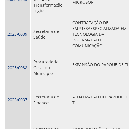
MICROSOFT
ORIENTAÇÕES TÉCNICAS
Transformação
SEGURANÇA DA INFORMAÇÃO
Digital
RISI - FAQ (PERGUNTAS FREQUENTES)
CATÁLOGO DE SERVIÇOS DE TIC
CONTRATAÇÃO DE
PARECERES TÉCNICOS
EMPRESAESPECIALIZADA EM
Secretaria de
ORIENTAÇÕES
2023/0039
TECNOLOGIA DA
Saúde
MODELO
INFORMAÇÃO E
PARECERES TÉCNICOS EMITIDOS
COMUNICAÇÃO
PUBLICAÇÕES
PORTARIAS
RESOLUÇÕES
Procuradoria
EXPANSÃO DO PARQUE DE TI
DIVERSOS
2023/0038
Geral do
-
ATAS DA CIPA
Município
ATAS E RESOLUÇÕES DO CONSELHO FISCAL
ATAS DO CONSADE
CHAMAMENTOS PÚBLICOS
TERMOS
Secretaria de
ATUALIZAÇÃO DO PARQUE D
2023/0037
Finanças
TI
TRANSPARÊNCIA
CONTATO