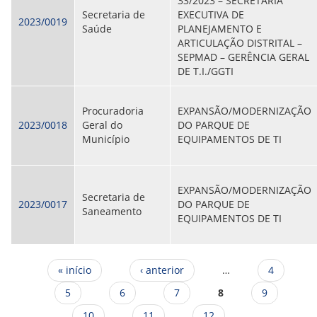
33/2023 – SECRETARIA
Secretaria de
EXECUTIVA DE
2023/0019
Saúde
PLANEJAMENTO E
ARTICULAÇÃO DISTRITAL –
SEPMAD – GERÊNCIA GERAL
DE T.I./GGTI
Procuradoria
EXPANSÃO/MODERNIZAÇÃO
2023/0018
Geral do
DO PARQUE DE
Município
EQUIPAMENTOS DE TI
EXPANSÃO/MODERNIZAÇÃO
Secretaria de
2023/0017
DO PARQUE DE
Saneamento
EQUIPAMENTOS DE TI
Páginas
« início
‹ anterior
…
4
5
6
7
8
9
10
11
12
…