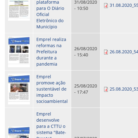
CONSULTA MEUS RECURSOS PLR
plataforma
31/08/2020
31.08.2020_55
CONSULTA TODOS RECURSOS PLR
para O Diário
- 10:50
CONSULTA QUESTIONAMENTO / ESCLARECIMENTO
Oficial
PLR
Eletrônico do
SERVIÇOS
Município
PGDE - PROGRAMA DE GERENCIAMENTO DO
DESEMPENHO DOS EMPREGADOS DA EMPREL
Emprel realiza
AFASTAMENTOS DOS FUNCIONÁRIOS
reformas na
26/08/2020
CAPACITAÇÃO
Prefeitura
26.08.2020_5
- 15:40
EVENTOS DA EMPREL
durante a
PPP - PERFIL PROFISSIOGRÁFICO
pandemia
PREVIDENCIÁRIO
PROGRAMA QUALIDADE DE VIDA
Emprel
PROGRAMA DE ESTAGIÁRIO
promove ação
25/08/2020
SAÚDE DO TRABALHADOR
sustentável de
25.08.2020_5
- 17:47
PGDE 2022
impacto
PGDE 2023
socioambiental
PGDE 2024
Emprel
GESTÃO DA INFORMAÇÃO
desenvolve
para a CTTU o
BOLETIM INFORMATIVO
sistema "Bate-
BPM-DAF