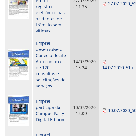
Pronto"
27/07/2020
27.07.2020_5
ORIENTAÇÕES TÉCNICAS
registro
- 11:35
SEGURANÇA DA INFORMAÇÃO
eletrônico para
RISI - FAQ (PERGUNTAS FREQUENTES)
acidentes de
CATÁLOGO DE SERVIÇOS DE TIC
trânsito sem
PARECERES TÉCNICOS
vítimas
ORIENTAÇÕES
MODELO
Emprel
PARECERES TÉCNICOS EMITIDOS
desenvolve o
PUBLICAÇÕES
Conecta Recife
PORTARIAS
App com mais
14/07/2020
RESOLUÇÕES
de 120
- 15:24
14.07.2020_51bi
DIVERSOS
consultas e
ATAS DA CIPA
solicitações de
ATAS E RESOLUÇÕES DO CONSELHO FISCAL
serviços
ATAS DO CONSADE
CHAMAMENTOS PÚBLICOS
TERMOS
Emprel
participa da
10/07/2020
10.07.2020_50
TRANSPARÊNCIA
Campus Party
- 14:09
Digital Edition
CONTATO
Emprel