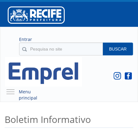
Entrar
BUSCAR
Menu
principal
A EMPREL
Boletim Informativo
QUEM SOMOS
O QUE É A EMPREL
HISTÓRICO