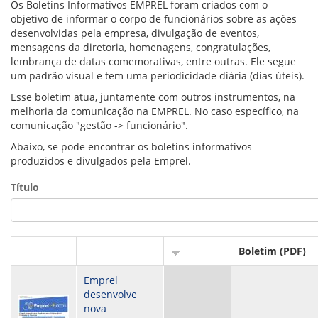
VÍDEOS
Os Boletins Informativos EMPREL foram criados com o
ORGANOGRAMA
objetivo de informar o corpo de funcionários sobre as ações
CONSELHOS
desenvolvidas pela empresa, divulgação de eventos,
LOCALIZAÇÃO
mensagens da diretoria, homenagens, congratulações,
GESTORES
lembrança de datas comemorativas, entre outras. Ele segue
GOVERNANÇA
um padrão visual e tem uma periodicidade diária (dias úteis).
Esse boletim atua, juntamente com outros instrumentos, na
NOTÍCIAS
melhoria da comunicação na EMPREL. No caso específico, na
comunicação "gestão -> funcionário".
COMPRAS
Abaixo, se pode encontrar os boletins informativos
produzidos e divulgados pela Emprel.
COMISSÕES
LICITAÇÕES
Título
ATAS DE REGISTRO DE PREÇOS
REGULAMENTO INTERNO DE LICITAÇÕES E
CONTRATO
GESTÃO DE PESSOAS
Boletim (PDF)
COLABORADORES
Emprel
PLR
desenvolve
PARTICIPAÇÃO NOS LUCROS E RESULTADOS
nova