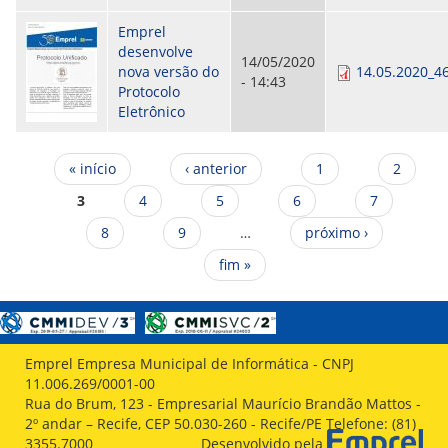
Emprel
desenvolve
14/05/2020
nova versão do
14.05.2020_4
- 14:43
Protocolo
Eletrônico
Páginas
« início
‹ anterior
1
2
3
4
5
6
7
8
9
…
próximo ›
fim »
Emprel Empresa Municipal de Informática - CNPJ
11.006.269/0001-00
Rua do Brum, 123 - Empresarial Maurício Brandão Mattos -
2º andar – Recife, CEP 50.030-260 - Recife/PE Telefone: (81)
3355.7000
Desenvolvido pela