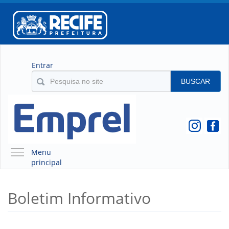
Entrar
BUSCAR
Menu
principal
A EMPREL
Boletim Informativo
QUEM SOMOS
O QUE É A EMPREL
HISTÓRICO