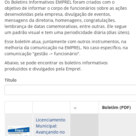
VÍDEOS
Os Boletins Informativos EMPREL foram criados com o
ORGANOGRAMA
objetivo de informar o corpo de funcionários sobre as ações
CONSELHOS
desenvolvidas pela empresa, divulgação de eventos,
LOCALIZAÇÃO
mensagens da diretoria, homenagens, congratulações,
GESTORES
lembrança de datas comemorativas, entre outras. Ele segue
GOVERNANÇA
um padrão visual e tem uma periodicidade diária (dias úteis).
Esse boletim atua, juntamente com outros instrumentos, na
NOTÍCIAS
melhoria da comunicação na EMPREL. No caso específico, na
comunicação "gestão -> funcionário".
COMPRAS
Abaixo, se pode encontrar os boletins informativos
produzidos e divulgados pela Emprel.
COMISSÕES
LICITAÇÕES
Título
ATAS DE REGISTRO DE PREÇOS
REGULAMENTO INTERNO DE LICITAÇÕES E
CONTRATO
GESTÃO DE PESSOAS
Boletim (PDF)
COLABORADORES
Licenciamento
PLR
Municipal:
PARTICIPAÇÃO NOS LUCROS E RESULTADOS
Avançando no