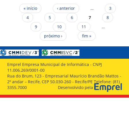
Páginas
« início
‹ anterior
…
3
4
5
6
7
8
9
10
11
…
próximo ›
fim »
Emprel Empresa Municipal de Informática - CNPJ
11.006.269/0001-00
Rua do Brum, 123 - Empresarial Maurício Brandão Mattos -
2º andar – Recife, CEP 50.030-260 - Recife/PE Telefone: (81)
3355.7000
Desenvolvido pela