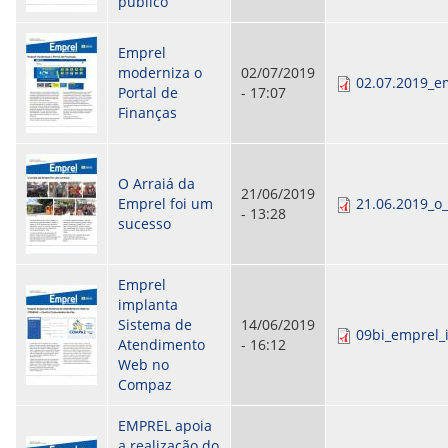
público
ORIENTAÇÕES TÉCNICAS
SEGURANÇA DA INFORMAÇÃO
Emprel
RISI - FAQ (PERGUNTAS FREQUENTES)
moderniza o
02/07/2019
CATÁLOGO DE SERVIÇOS DE TIC
02.07.2019_e
Portal de
- 17:07
PARECERES TÉCNICOS
Finanças
ORIENTAÇÕES
MODELO
PARECERES TÉCNICOS EMITIDOS
PUBLICAÇÕES
O Arraiá da
PORTARIAS
21/06/2019
Emprel foi um
21.06.2019_o
RESOLUÇÕES
- 13:28
sucesso
DIVERSOS
ATAS DA CIPA
ATAS E RESOLUÇÕES DO CONSELHO FISCAL
Emprel
ATAS DO CONSADE
implanta
CHAMAMENTOS PÚBLICOS
Sistema de
14/06/2019
TERMOS
09bi_emprel_
Atendimento
- 16:12
Web no
TRANSPARÊNCIA
Compaz
CONTATO
EMPREL apoia
a realização do