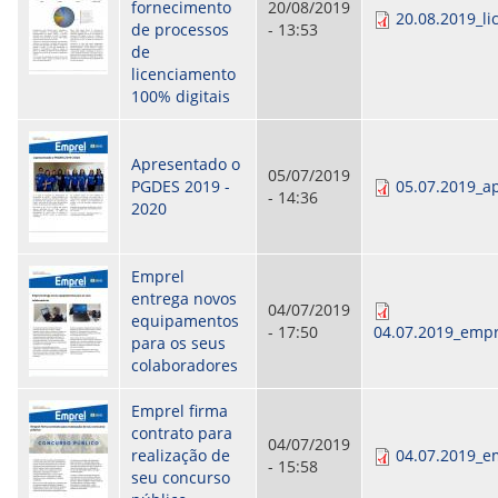
CONSULTA MEUS RECURSOS PLR
fornecimento
20/08/2019
20.08.2019_l
CONSULTA TODOS RECURSOS PLR
de processos
- 13:53
CONSULTA QUESTIONAMENTO / ESCLARECIMENTO
de
PLR
licenciamento
SERVIÇOS
100% digitais
PGDE - PROGRAMA DE GERENCIAMENTO DO
DESEMPENHO DOS EMPREGADOS DA EMPREL
AFASTAMENTOS DOS FUNCIONÁRIOS
Apresentado o
05/07/2019
CAPACITAÇÃO
PGDES 2019 -
05.07.2019_a
- 14:36
EVENTOS DA EMPREL
2020
PPP - PERFIL PROFISSIOGRÁFICO
PREVIDENCIÁRIO
PROGRAMA QUALIDADE DE VIDA
Emprel
PROGRAMA DE ESTAGIÁRIO
entrega novos
04/07/2019
SAÚDE DO TRABALHADOR
equipamentos
- 17:50
04.07.2019_empr
PGDE 2022
para os seus
PGDE 2023
colaboradores
PGDE 2024
Emprel firma
GESTÃO DA INFORMAÇÃO
contrato para
04/07/2019
realização de
04.07.2019_e
- 15:58
BOLETIM INFORMATIVO
seu concurso
BPM-DAF