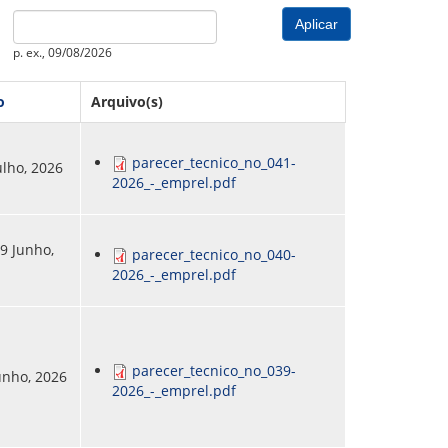
PREVIDENCIÁRIO
MODELO
PORTARIAS
Date
PARECERES TÉCNICOS EMITIDOS
RESOLUÇÕES
p. ex., 09/08/2026
DIVERSOS
ATAS DA CIPA
o
Arquivo(s)
ATAS E RESOLUÇÕES DO CONSELHO FISCAL
ATAS DO CONSADE
parecer_tecnico_no_041-
ulho, 2026
2026_-_emprel.pdf
CHAMAMENTOS PÚBLICOS
TERMOS
9 Junho,
parecer_tecnico_no_040-
2026_-_emprel.pdf
parecer_tecnico_no_039-
Junho, 2026
2026_-_emprel.pdf