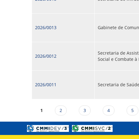
2026/0013
Gabinete de Comun
Secretaria de Assis
2026/0012
Social e Combate à
2026/0011
Secretaria de Saúd
Páginas
1
2
3
4
5