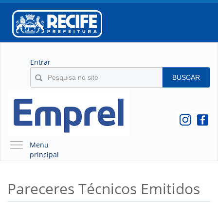
Entrar
BUSCAR
Menu
principal
A EMPREL
Pareceres Técnicos Emitidos
QUEM SOMOS
O QUE É A EMPREL
HISTÓRICO