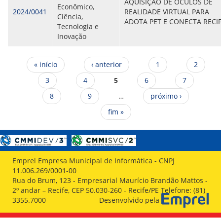
AQUISIÇÃO DE ÓCULOS DE
Econômico,
2024/0041
REALIDADE VIRTUAL PARA
Ciência,
ADOTA PET E CONECTA RECI
Tecnologia e
Inovação
Páginas
« início
‹ anterior
1
2
3
4
5
6
7
8
9
…
próximo ›
fim »
Emprel Empresa Municipal de Informática - CNPJ
11.006.269/0001-00
Rua do Brum, 123 - Empresarial Maurício Brandão Mattos -
2º andar – Recife, CEP 50.030-260 - Recife/PE Telefone: (81)
3355.7000
Desenvolvido pela