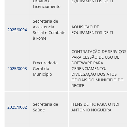
CONSULTA MEUS RECURSOS PLR
Urbano e
EQUIPAMENTOS DE TI
CONSULTA TODOS RECURSOS PLR
Licenciamento
CONSULTA QUESTIONAMENTO / ESCLARECIMENTO
PLR
Secretaria de
SERVIÇOS
Assistencia
AQUISIÇÃO DE
PGDE - PROGRAMA DE GERENCIAMENTO DO
2025/0004
Social e Combate
EQUIPAMENTOS DE TI
DESEMPENHO DOS EMPREGADOS DA EMPREL
à Fome
AFASTAMENTOS DOS FUNCIONÁRIOS
CAPACITAÇÃO
EVENTOS DA EMPREL
CONTRATAÇÃO DE SERVIÇOS
PPP - PERFIL PROFISSIOGRÁFICO
PARA CESSÃO DE USO DE
PREVIDENCIÁRIO
Procuradoria
SOFTWARE PARA
PROGRAMA QUALIDADE DE VIDA
2025/0003
Geral do
GERENCIAMENTO,
PROGRAMA DE ESTAGIÁRIO
Município
DIVULGAÇÃO DOS ATOS
SAÚDE DO TRABALHADOR
OFICIAIS DO MUNICÍPIO DO
PGDE 2022
RECIFE
PGDE 2023
PGDE 2024
Secretaria de
ITENS DE TIC PARA O NDI
2025/0002
GESTÃO DA INFORMAÇÃO
Saúde
ANTÔNIO NOGUEIRA
BOLETIM INFORMATIVO
BPM-DAF