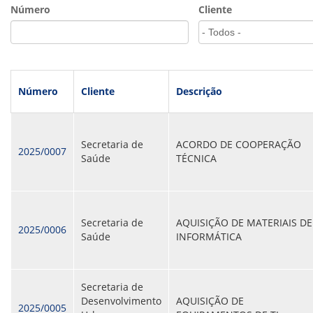
VÍDEOS
Número
Cliente
ORGANOGRAMA
CONSELHOS
LOCALIZAÇÃO
GESTORES
GOVERNANÇA
Número
Cliente
Descrição
NOTÍCIAS
COMPRAS
Secretaria de
ACORDO DE COOPERAÇÃO
2025/0007
Saúde
TÉCNICA
COMISSÕES
LICITAÇÕES
ATAS DE REGISTRO DE PREÇOS
REGULAMENTO INTERNO DE LICITAÇÕES E
CONTRATO
Secretaria de
AQUISIÇÃO DE MATERIAIS DE
2025/0006
Saúde
INFORMÁTICA
GESTÃO DE PESSOAS
COLABORADORES
PLR
Secretaria de
PARTICIPAÇÃO NOS LUCROS E RESULTADOS
Desenvolvimento
AQUISIÇÃO DE
2025/0005