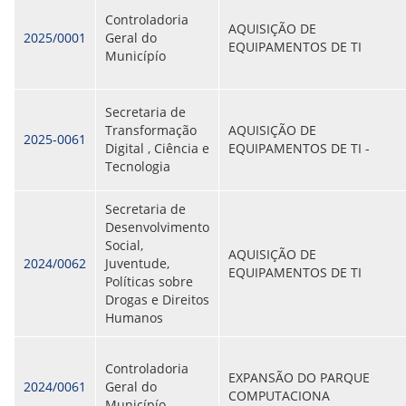
ORIENTAÇÕES TÉCNICAS
Controladoria
AQUISIÇÃO DE
SEGURANÇA DA INFORMAÇÃO
2025/0001
Geral do
EQUIPAMENTOS DE TI
RISI - FAQ (PERGUNTAS FREQUENTES)
Municípío
CATÁLOGO DE SERVIÇOS DE TIC
PARECERES TÉCNICOS
ORIENTAÇÕES
Secretaria de
MODELO
Transformação
AQUISIÇÃO DE
PARECERES TÉCNICOS EMITIDOS
2025-0061
Digital , Ciência e
EQUIPAMENTOS DE TI -
PUBLICAÇÕES
Tecnologia
PORTARIAS
RESOLUÇÕES
Secretaria de
DIVERSOS
Desenvolvimento
ATAS DA CIPA
Social,
ATAS E RESOLUÇÕES DO CONSELHO FISCAL
AQUISIÇÃO DE
2024/0062
Juventude,
ATAS DO CONSADE
EQUIPAMENTOS DE TI
Políticas sobre
CHAMAMENTOS PÚBLICOS
Drogas e Direitos
TERMOS
Humanos
TRANSPARÊNCIA
Controladoria
EXPANSÃO DO PARQUE
CONTATO
2024/0061
Geral do
COMPUTACIONA
Municípío