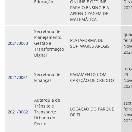
Educação
ONLINE E OFFLINE
Dez
PARA O ENSINO E A
202
APRENDIZAGEM DE
MATEMÁTICA
Secretaria de
quar
Planejamento,
PLATAFORMA DE
feir
2021/0063
Gestão e
SOFTWARES ARCGIS
Nov
Transformação
202
Digital
terç
Secretaria de
PAGAMENTO COM
23
2021/0061
Finanças
CARTÇÃO DE CRÉDITO
Nov
202
Autarquia de
sext
Trânsito e
LOCAÇÃO DO PARQUE
feir
2021/0062
Transporte
DE TI
Nov
Urbano do
202
Recife