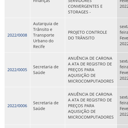
Finanças
SERVIDORES
Feve
ORIENTAÇÕES TÉCNICAS
CONVERGENTES E
202
SEGURANÇA DA INFORMAÇÃO
STORAGES -
RISI - FAQ (PERGUNTAS FREQUENTES)
CATÁLOGO DE SERVIÇOS DE TIC
Autarquia de
sext
PARECERES TÉCNICOS
Trânsito e
PROJETO CONTROLE
feir
ORIENTAÇÕES
2022/0008
Transporte
DO TRÂNSITO
Feve
MODELO
Urbano do
202
PARECERES TÉCNICOS EMITIDOS
Recife
PUBLICAÇÕES
PORTARIAS
ANUÊNCIA DE CARONA
RESOLUÇÕES
sext
A ATA DE REGISTRO DE
DIVERSOS
Secretaria de
feira
2022/0005
PREÇOS PARA
ATAS DA CIPA
Saúde
Feve
AQUISIÇÃO DE
ATAS E RESOLUÇÕES DO CONSELHO FISCAL
202
MICROCOMPUTADORES
ATAS DO CONSADE
CHAMAMENTOS PÚBLICOS
ANUÊNCIA DE CARONA
TERMOS
sext
A ATA DE REGISTRO DE
Secretaria de
feira
2022/0006
PREÇOS PARA
TRANSPARÊNCIA
Saúde
Feve
AQUISIÇÃO DE
202
MICROCOMPUTADORES
CONTATO