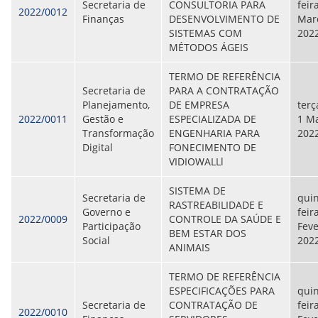
CONSULTA MEUS RECURSOS PLR
Secretaria de
CONSULTORIA PARA
feira
2022/0012
CONSULTA TODOS RECURSOS PLR
Finanças
DESENVOLVIMENTO DE
Mar
CONSULTA QUESTIONAMENTO / ESCLARECIMENTO
SISTEMAS COM
202
PLR
MÉTODOS ÁGEIS
SERVIÇOS
PGDE - PROGRAMA DE GERENCIAMENTO DO
TERMO DE REFERÊNCIA
DESEMPENHO DOS EMPREGADOS DA EMPREL
Secretaria de
PARA A CONTRATAÇÃO
AFASTAMENTOS DOS FUNCIONÁRIOS
Planejamento,
DE EMPRESA
terç
CAPACITAÇÃO
2022/0011
Gestão e
ESPECIALIZADA DE
1 Ma
EVENTOS DA EMPREL
Transformação
ENGENHARIA PARA
202
PPP - PERFIL PROFISSIOGRÁFICO
Digital
FONECIMENTO DE
PREVIDENCIÁRIO
VIDIOWALLl
PROGRAMA QUALIDADE DE VIDA
PROGRAMA DE ESTAGIÁRIO
SISTEMA DE
Secretaria de
quin
SAÚDE DO TRABALHADOR
RASTREABILIDADE E
Governo e
feir
PGDE 2022
2022/0009
CONTROLE DA SAÚDE E
Participação
Feve
PGDE 2023
BEM ESTAR DOS
Social
202
PGDE 2024
ANIMAIS
GESTÃO DA INFORMAÇÃO
TERMO DE REFERÊNCIA
ESPECIFICAÇÕES PARA
quin
BOLETIM INFORMATIVO
Secretaria de
CONTRATAÇÃO DE
feir
2022/0010
BPM-DAF