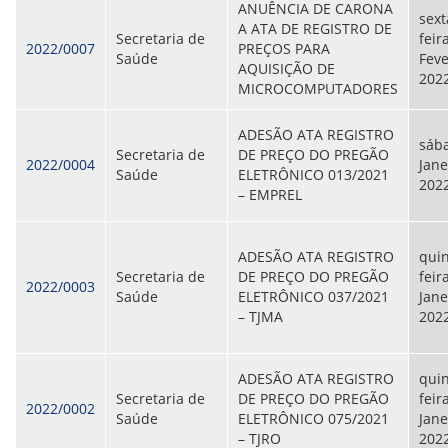
ANUÊNCIA DE CARONA
sext
A ATA DE REGISTRO DE
Secretaria de
feira
2022/0007
PREÇOS PARA
Saúde
Feve
AQUISIÇÃO DE
202
MICROCOMPUTADORES
ADESÃO ATA REGISTRO
sába
Secretaria de
DE PREÇO DO PREGÃO
2022/0004
Jane
Saúde
ELETRÔNICO 013/2021
202
– EMPREL
ADESÃO ATA REGISTRO
quin
Secretaria de
DE PREÇO DO PREGÃO
feir
2022/0003
Saúde
ELETRÔNICO 037/2021
Jane
– TJMA
202
ADESÃO ATA REGISTRO
quin
Secretaria de
DE PREÇO DO PREGÃO
feir
2022/0002
Saúde
ELETRÔNICO 075/2021
Jane
– TJRO
202