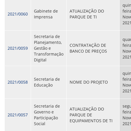
quin
Gabinete de
ATUALIZAÇÃO DO
feir
2021/0060
Imprensa
PARQUE DE TI
Nov
202
Secretaria de
quar
Planejamento,
CONTRATAÇÃO DE
feir
2021/0059
Gestão e
BANCO DE PREÇOS
Nov
Transformação
202
Digital
quin
Secretaria de
feir
2021/0058
NOME DO PROJETO
Educação
Nov
202
Secretaria de
seg
ATUALIZAÇÃO DO
Governo e
feira
2021/0057
PARQUE DE
Participação
Nov
EQUIPAMENTOS DE TI
Social
202