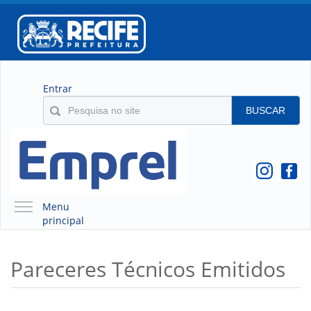
Entrar
BUSCAR
Menu
principal
A EMPREL
Pareceres Técnicos Emitidos
QUEM SOMOS
O QUE É A EMPREL
HISTÓRICO