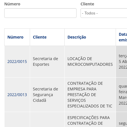
VÍDEOS
Número
Cliente
ORGANOGRAMA
CONSELHOS
LOCALIZAÇÃO
GESTORES
GOVERNANÇA
Dat
Número
Cliente
Descrição
emi
NOTÍCIAS
COMPRAS
terç
Secretaria de
LOCAÇÃO DE
2022/0015
5 Ab
Esportes
MICROCOMPUTADORES
COMISSÕES
202
LICITAÇÕES
ATAS DE REGISTRO DE PREÇOS
REGULAMENTO INTERNO DE LICITAÇÕES E
CONTRATAÇÃO DE
quar
CONTRATO
Secretaria de
EMPRESA PARA
feir
2022/0013
Segurança
PRESTAÇÃO DE
Mar
GESTÃO DE PESSOAS
Cidadã
SERVIÇOS
202
ESPECIALIZADOS DE TIC
COLABORADORES
PLR
ESPECIFICAÇÕES PARA
PARTICIPAÇÃO NOS LUCROS E RESULTADOS
CONTRATAÇÃO DE
seg