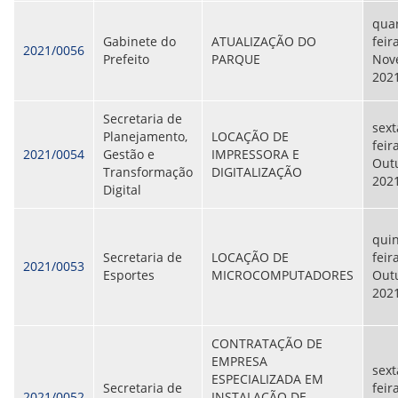
quar
Gabinete do
ATUALIZAÇÃO DO
feira
2021/0056
Prefeito
PARQUE
Nov
202
Secretaria de
sext
Planejamento,
LOCAÇÃO DE
feir
2021/0054
Gestão e
IMPRESSORA E
Out
Transformação
DIGITALIZAÇÃO
202
Digital
quin
Secretaria de
LOCAÇÃO DE
feir
2021/0053
Esportes
MICROCOMPUTADORES
Out
202
CONTRATAÇÃO DE
EMPRESA
sext
ESPECIALIZADA EM
Secretaria de
feir
2021/0052
INSTALAÇÃO DE