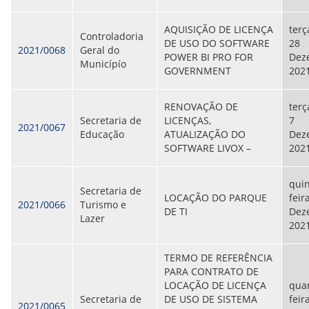
AQUISIÇÃO DE LICENÇA
terç
Controladoria
DE USO DO SOFTWARE
28
2021/0068
Geral do
POWER BI PRO FOR
Dez
Municípío
GOVERNMENT
202
RENOVAÇÃO DE
terç
Secretaria de
LICENÇAS,
7
2021/0067
Educação
ATUALIZAÇÃO DO
Dez
SOFTWARE LIVOX –
202
quin
Secretaria de
LOCAÇÃO DO PARQUE
feira
2021/0066
Turismo e
DE TI
Dez
Lazer
202
TERMO DE REFERÊNCIA
PARA CONTRATO DE
LOCAÇÃO DE LICENÇA
quar
Secretaria de
DE USO DE SISTEMA
feira
2021/0065