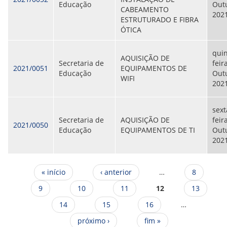
Educação
Out
CABEAMENTO
202
ESTRUTURADO E FIBRA
ÓTICA
quin
AQUISIÇÃO DE
Secretaria de
feir
2021/0051
EQUIPAMENTOS DE
Educação
Out
WIFI
202
sext
Secretaria de
AQUISIÇÃO DE
feira
2021/0050
Educação
EQUIPAMENTOS DE TI
Out
202
Páginas
« início
‹ anterior
…
8
9
10
11
12
13
14
15
16
…
próximo ›
fim »