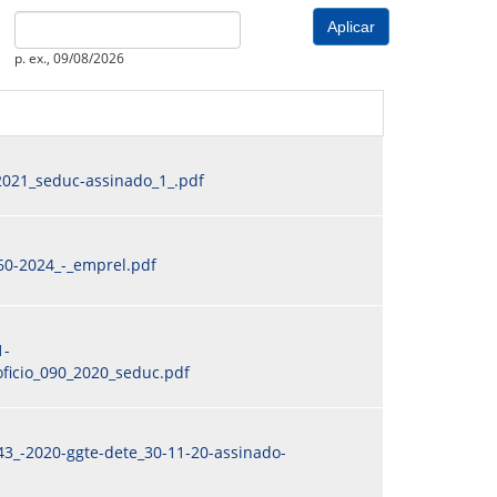
PREVIDENCIÁRIO
MODELO
PORTARIAS
Date
PARECERES TÉCNICOS EMITIDOS
RESOLUÇÕES
p. ex., 09/08/2026
DIVERSOS
ATAS DA CIPA
ATAS E RESOLUÇÕES DO CONSELHO FISCAL
ATAS DO CONSADE
2021_seduc-assinado_1_.pdf
CHAMAMENTOS PÚBLICOS
TERMOS
60-2024_-_emprel.pdf
1-
ficio_090_2020_seduc.pdf
43_-2020-ggte-dete_30-11-20-assinado-