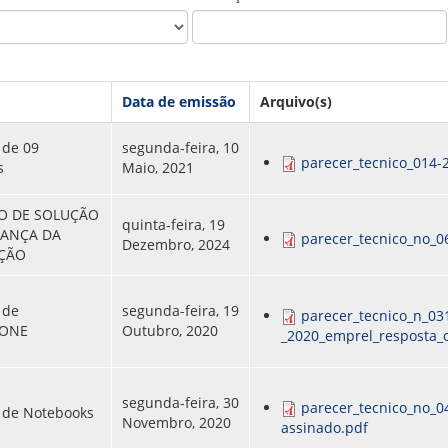
PPP - PERFIL PROFISSIOGRÁFICO 
PUBLICAÇÕES
PROGRAMA QUALIDADE DE VIDA
PROGRAMA DE ESTAGIÁRIO
SAÚDE DO TRABALHADOR
Data de emissão
Arquivo(s)
 de 09
segunda-feira, 10
parecer_tecnico_014-
s
Maio, 2021
O DE SOLUÇÃO
quinta-feira, 19
RANÇA DA
parecer_tecnico_no_0
Dezembro, 2024
ÇÃO
 de
segunda-feira, 19
parecer_tecnico_n_03
ONE
Outubro, 2020
_2020_emprel_resposta_o
segunda-feira, 30
parecer_tecnico_no_0
 de Notebooks
Novembro, 2020
assinado.pdf