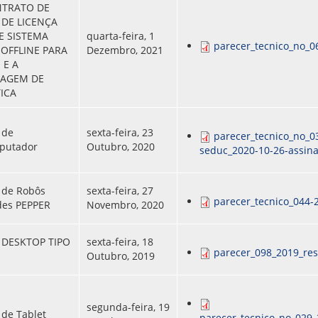
NTRATO DE
DE LICENÇA
E SISTEMA
quarta-feira, 1
parecer_tecnico_no_0
 OFFLINE PARA
Dezembro, 2021
 E A
ZAGEM DE
ICA
 de
sexta-feira, 23
parecer_tecnico_no_0
putador
Outubro, 2020
seduc_2020-10-26-assin
 de Robôs
sexta-feira, 27
parecer_tecnico_044
es PEPPER
Novembro, 2020
o DESKTOP TIPO
sexta-feira, 18
parecer_098_2019_res
Outubro, 2019
segunda-feira, 19
 de Tablet
parecer_tecnico_no_029_