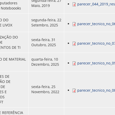
segunda-feira, 27
putadores
parecer_044_2019_res
Maio, 2019
e Noteboooks
O DO
segunda-feira, 22
parecer_tecnico_no_0
 LIVOX
Setembro, 2025
ZAÇÃO DO
sexta-feira, 31
DE
parecer_tecnico_no_0
Outubro, 2025
NTOS DE TI
O DE MATERIAL
quarta-feira, 10
parecer_tecnico_no_0
Dezembro, 2025
ES DE
ÃO DE
 DE
sexta-feira, 25
parecer_tecnico_no_0
ES E
Novembro, 2022
VOS
FT
 REFERÊNCIA