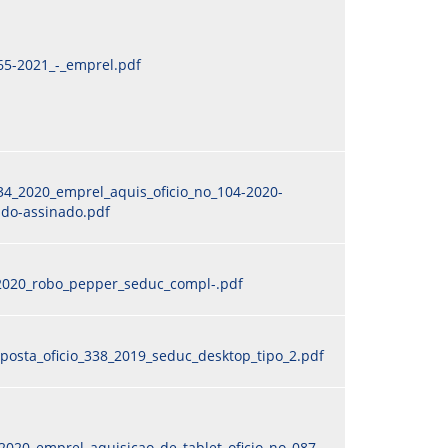
65-2021_-_emprel.pdf
34_2020_emprel_aquis_oficio_no_104-2020-
ado-assinado.pdf
-2020_robo_pepper_seduc_compl-.pdf
posta_oficio_338_2019_seduc_desktop_tipo_2.pdf
2020_emprel_aquisicao_de_tablet_oficio_no_087-