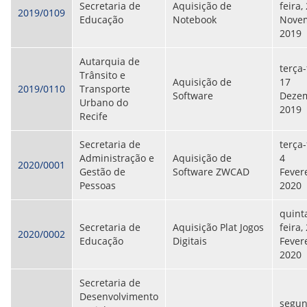
Secretaria de
Aquisição de
feira,
2019/0109
Educação
Notebook
Nove
2019
Autarquia de
terça-
Trânsito e
Aquisição de
17
2019/0110
Transporte
Software
Dezem
Urbano do
2019
Recife
Secretaria de
terça-
Administração e
Aquisição de
4
2020/0001
Gestão de
Software ZWCAD
Fevere
Pessoas
2020
quint
Secretaria de
Aquisição Plat Jogos
feira,
2020/0002
Educação
Digitais
Fevere
2020
Secretaria de
Desenvolvimento
segun