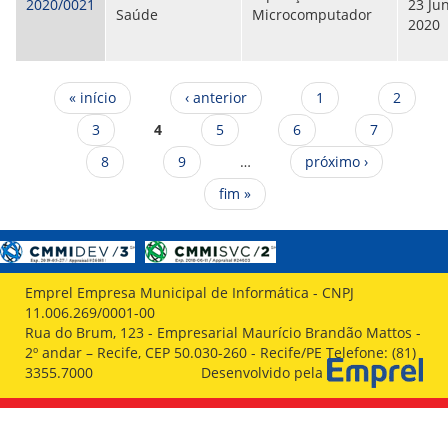
2020/0021
23 Ju
Saúde
Microcomputador
2020
Páginas
« início
‹ anterior
1
2
3
4
5
6
7
8
9
…
próximo ›
fim »
Emprel Empresa Municipal de Informática - CNPJ
11.006.269/0001-00
Rua do Brum, 123 - Empresarial Maurício Brandão Mattos -
2º andar – Recife, CEP 50.030-260 - Recife/PE Telefone: (81)
3355.7000
Desenvolvido pela