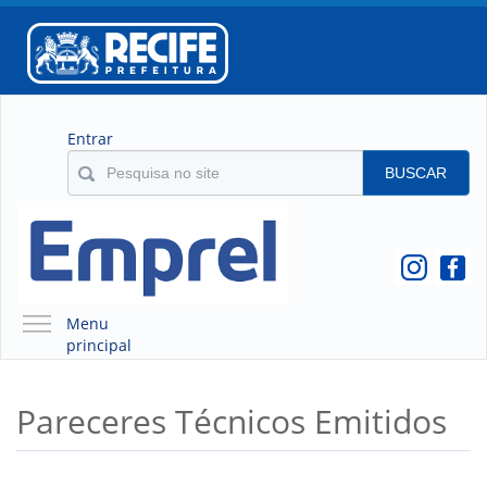
Entrar
BUSCAR
Menu
principal
A EMPREL
Pareceres Técnicos Emitidos
QUEM SOMOS
O QUE É A EMPREL
HISTÓRICO