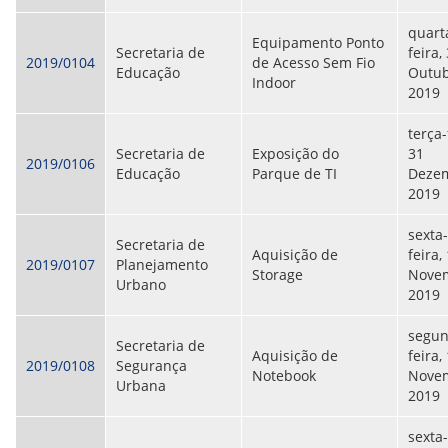
ORIENTAÇÕES TÉCNICAS
quart
SEGURANÇA DA INFORMAÇÃO
Equipamento Ponto
Secretaria de
feira,
RISI - FAQ (PERGUNTAS FREQUENTES)
2019/0104
de Acesso Sem Fio
Educação
Outub
CATÁLOGO DE SERVIÇOS DE TIC
Indoor
2019
PARECERES TÉCNICOS
ORIENTAÇÕES
MODELO
terça-
PARECERES TÉCNICOS EMITIDOS
Secretaria de
Exposição do
31
2019/0106
PUBLICAÇÕES
Educação
Parque de TI
Dezem
PORTARIAS
2019
RESOLUÇÕES
DIVERSOS
sexta-
Secretaria de
ATAS DA CIPA
Aquisição de
feira,
2019/0107
Planejamento
ATAS E RESOLUÇÕES DO CONSELHO FISCAL
Storage
Nove
Urbano
ATAS DO CONSADE
2019
CHAMAMENTOS PÚBLICOS
TERMOS
segun
Secretaria de
Aquisição de
feira,
2019/0108
Segurança
TRANSPARÊNCIA
Notebook
Nove
Urbana
2019
CONTATO
sexta-