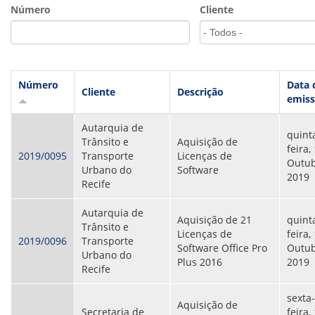
VÍDEOS
Número
Cliente
ORGANOGRAMA
CONSELHOS
LOCALIZAÇÃO
GESTORES
GOVERNANÇA
Número
Data 
Cliente
Descrição
emis
NOTÍCIAS
Autarquia de
COMPRAS
quint
Trânsito e
Aquisição de
feira,
2019/0095
Transporte
Licenças de
COMISSÕES
Outub
Urbano do
Software
LICITAÇÕES
2019
Recife
ATAS DE REGISTRO DE PREÇOS
REGULAMENTO INTERNO DE LICITAÇÕES E
Autarquia de
CONTRATO
Aquisição de 21
quint
Trânsito e
Licenças de
feira,
2019/0096
Transporte
GESTÃO DE PESSOAS
Software Office Pro
Outub
Urbano do
Plus 2016
2019
Recife
COLABORADORES
PLR
sexta-
PARTICIPAÇÃO NOS LUCROS E RESULTADOS
Aquisição de
Secretaria de
feira,