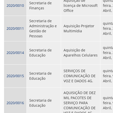
Aquisição de
quint
Secretaria de
2020/0010
licença de Microsoft
feira,
Finanças
Office
Abril,
Secretaria de
quint
Administração e
Aquisição Projetor
2020/0011
feira,
Gestão de
Multimídia
Abril,
Pessoas
quint
Secretaria de
Aquisição de
2020/0014
feira,
Educação
Aparelhos Celulares
Abril,
SERVIÇOS DE
quint
Secretaria de
2020/0015
COMUNICAÇÃO DE
feira,
Educação
VOZ E DADOS 4G.
Abril,
AQUISIÇÃO DE DEZ
MIL PACOTES DE
quint
Secretaria de
2020/0016
SERVIÇO PARA
feira,
Educação
COMUNICAÇÃO DE
Abril,
VOZ E DADOS 4G