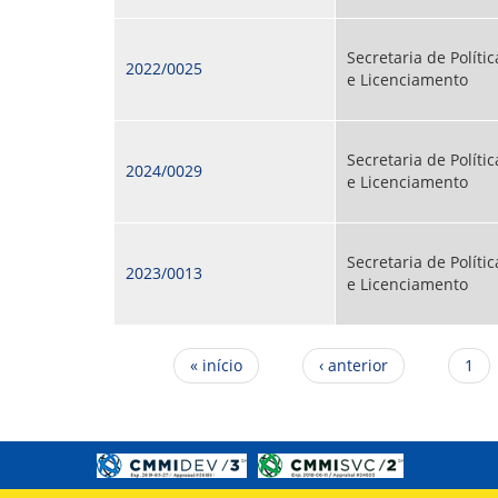
Secretaria de Políti
2022/0025
e Licenciamento
Secretaria de Políti
2024/0029
e Licenciamento
Secretaria de Políti
2023/0013
e Licenciamento
Páginas
« início
‹ anterior
1