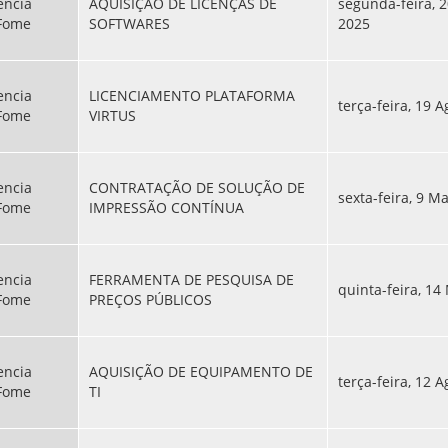
encia
AQUISIÇÃO DE LICENÇAS DE
segunda-feira, 
 Fome
SOFTWARES
2025
encia
LICENCIAMENTO PLATAFORMA
terça-feira, 19 A
 Fome
VIRTUS
encia
CONTRATAÇÃO DE SOLUÇÃO DE
sexta-feira, 9 M
 Fome
IMPRESSÃO CONTÍNUA
encia
FERRAMENTA DE PESQUISA DE
quinta-feira, 14
 Fome
PREÇOS PÚBLICOS
encia
AQUISIÇÃO DE EQUIPAMENTO DE
terça-feira, 12 A
 Fome
TI