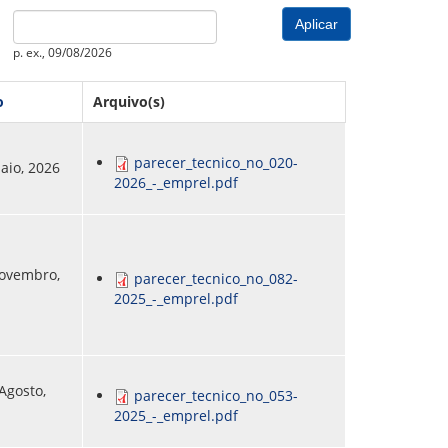
PREVIDENCIÁRIO
MODELO
PORTARIAS
Date
PARECERES TÉCNICOS EMITIDOS
RESOLUÇÕES
p. ex., 09/08/2026
DIVERSOS
ATAS DA CIPA
o
Arquivo(s)
ATAS E RESOLUÇÕES DO CONSELHO FISCAL
ATAS DO CONSADE
parecer_tecnico_no_020-
Maio, 2026
2026_-_emprel.pdf
CHAMAMENTOS PÚBLICOS
TERMOS
Novembro,
parecer_tecnico_no_082-
2025_-_emprel.pdf
 Agosto,
parecer_tecnico_no_053-
2025_-_emprel.pdf