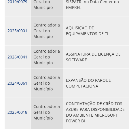
CONSULTA MEUS RECURSOS PLR
2019/0079
Geral do
SISPATRI no Data Center da
CONSULTA TODOS RECURSOS PLR
Municípío
EMPREL
CONSULTA QUESTIONAMENTO / ESCLARECIMENTO
PLR
SERVIÇOS
Controladoria
AQUISIÇÃO DE
PGDE - PROGRAMA DE GERENCIAMENTO DO
2025/0001
Geral do
EQUIPAMENTOS DE TI
DESEMPENHO DOS EMPREGADOS DA EMPREL
Municípío
AFASTAMENTOS DOS FUNCIONÁRIOS
CAPACITAÇÃO
Controladoria
EVENTOS DA EMPREL
ASSINATURA DE LICENÇA DE
2026/0041
Geral do
PPP - PERFIL PROFISSIOGRÁFICO
SOFTWARE
Municípío
PREVIDENCIÁRIO
PROGRAMA QUALIDADE DE VIDA
PROGRAMA DE ESTAGIÁRIO
Controladoria
EXPANSÃO DO PARQUE
SAÚDE DO TRABALHADOR
2024/0061
Geral do
COMPUTACIONA
PGDE 2022
Municípío
PGDE 2023
PGDE 2024
CONTRATAÇÃO DE CRÉDITOS
Controladoria
AZURE PARA DISPONIBILIDADE
GESTÃO DA INFORMAÇÃO
2025/0018
Geral do
DO AMBIENTE MICROSOFT
Municípío
POWER BI
BOLETIM INFORMATIVO
BPM-DAF