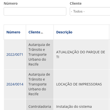
VÍDEOS
Número
Cliente
ORGANOGRAMA
CONSELHOS
LOCALIZAÇÃO
GESTORES
GOVERNANÇA
Número
Cliente
Descrição
NOTÍCIAS
Autarquia de
COMPRAS
Trânsito e
ATUALIZAÇÃO DO PARQUE DE
2022/0071
Transporte
COMISSÕES
TI
Urbano do
LICITAÇÕES
Recife
ATAS DE REGISTRO DE PREÇOS
REGULAMENTO INTERNO DE LICITAÇÕES E
Autarquia de
CONTRATO
Trânsito e
2024/0014
Transporte
LOCAÇÃO DE IMPRESSORAS
GESTÃO DE PESSOAS
Urbano do
Recife
COLABORADORES
PLR
PARTICIPAÇÃO NOS LUCROS E RESULTADOS
Controladoria
Instalação do sistema