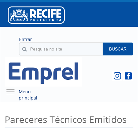
Entrar
BUSCAR
Menu
principal
A EMPREL
Pareceres Técnicos Emitidos
QUEM SOMOS
O QUE É A EMPREL
HISTÓRICO