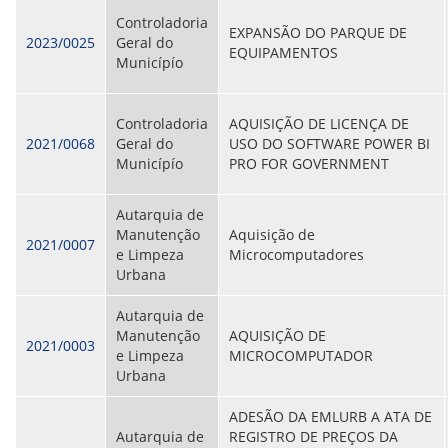
ORIENTAÇÕES TÉCNICAS
Controladoria
EXPANSÃO DO PARQUE DE
SEGURANÇA DA INFORMAÇÃO
2023/0025
Geral do
EQUIPAMENTOS
RISI - FAQ (PERGUNTAS FREQUENTES)
Municípío
CATÁLOGO DE SERVIÇOS DE TIC
PARECERES TÉCNICOS
ORIENTAÇÕES
Controladoria
AQUISIÇÃO DE LICENÇA DE
MODELO
2021/0068
Geral do
USO DO SOFTWARE POWER BI
PARECERES TÉCNICOS EMITIDOS
Municípío
PRO FOR GOVERNMENT
PUBLICAÇÕES
PORTARIAS
RESOLUÇÕES
Autarquia de
DIVERSOS
Manutenção
Aquisição de
2021/0007
ATAS DA CIPA
e Limpeza
Microcomputadores
ATAS E RESOLUÇÕES DO CONSELHO FISCAL
Urbana
ATAS DO CONSADE
CHAMAMENTOS PÚBLICOS
Autarquia de
TERMOS
Manutenção
AQUISIÇÃO DE
2021/0003
e Limpeza
MICROCOMPUTADOR
TRANSPARÊNCIA
Urbana
ADESÃO DA EMLURB A ATA DE
CONTATO
Autarquia de
REGISTRO DE PREÇOS DA