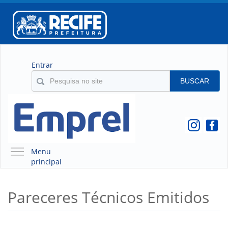
Entrar
BUSCAR
Menu
principal
A EMPREL
Pareceres Técnicos Emitidos
QUEM SOMOS
O QUE É A EMPREL
HISTÓRICO