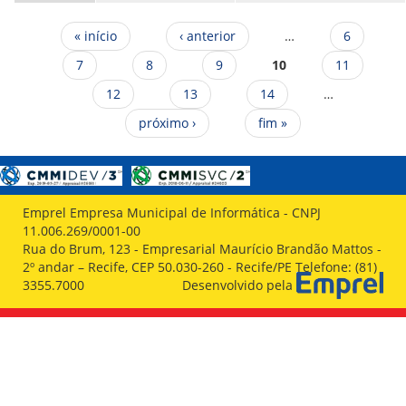
Páginas
« início
‹ anterior
…
6
7
8
9
10
11
12
13
14
…
próximo ›
fim »
Emprel Empresa Municipal de Informática - CNPJ
11.006.269/0001-00
Rua do Brum, 123 - Empresarial Maurício Brandão Mattos -
2º andar – Recife, CEP 50.030-260 - Recife/PE Telefone: (81)
3355.7000
Desenvolvido pela