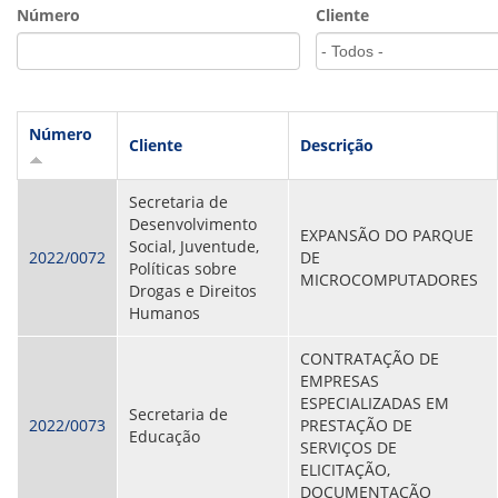
VÍDEOS
Número
Cliente
ORGANOGRAMA
CONSELHOS
LOCALIZAÇÃO
GESTORES
GOVERNANÇA
Número
Cliente
Descrição
NOTÍCIAS
Secretaria de
COMPRAS
Desenvolvimento
EXPANSÃO DO PARQUE
Social, Juventude,
COMISSÕES
2022/0072
DE
Políticas sobre
LICITAÇÕES
MICROCOMPUTADORES
Drogas e Direitos
ATAS DE REGISTRO DE PREÇOS
Humanos
REGULAMENTO INTERNO DE LICITAÇÕES E
CONTRATO
CONTRATAÇÃO DE
EMPRESAS
GESTÃO DE PESSOAS
ESPECIALIZADAS EM
Secretaria de
2022/0073
PRESTAÇÃO DE
COLABORADORES
Educação
SERVIÇOS DE
PLR
ELICITAÇÃO,
PARTICIPAÇÃO NOS LUCROS E RESULTADOS
DOCUMENTAÇÃO