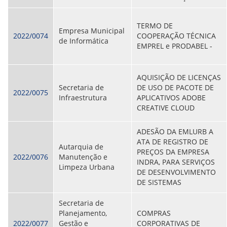
CONSULTA MEUS RECURSOS PLR
CONSULTA TODOS RECURSOS PLR
CONSULTA QUESTIONAMENTO / ESCLARECIMENTO
TERMO DE
Empresa Municipal
PLR
2022/0074
COOPERAÇÃO TÉCNICA
de Informática
SERVIÇOS
EMPREL e PRODABEL -
PGDE - PROGRAMA DE GERENCIAMENTO DO
DESEMPENHO DOS EMPREGADOS DA EMPREL
AFASTAMENTOS DOS FUNCIONÁRIOS
AQUISIÇÃO DE LICENÇAS
CAPACITAÇÃO
Secretaria de
DE USO DE PACOTE DE
EVENTOS DA EMPREL
2022/0075
Infraestrutura
APLICATIVOS ADOBE
PPP - PERFIL PROFISSIOGRÁFICO
CREATIVE CLOUD
PREVIDENCIÁRIO
PROGRAMA QUALIDADE DE VIDA
ADESÃO DA EMLURB A
PROGRAMA DE ESTAGIÁRIO
ATA DE REGISTRO DE
SAÚDE DO TRABALHADOR
Autarquia de
PREÇOS DA EMPRESA
PGDE 2022
2022/0076
Manutenção e
INDRA, PARA SERVIÇOS
PGDE 2023
Limpeza Urbana
DE DESENVOLVIMENTO
PGDE 2024
DE SISTEMAS
GESTÃO DA INFORMAÇÃO
Secretaria de
Planejamento,
COMPRAS
BOLETIM INFORMATIVO
2022/0077
Gestão e
CORPORATIVAS DE
BPM-DAF