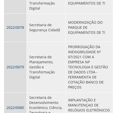
Transformação
EQUIPAMENTOS DE TI
ORIENTAÇÕES TÉCNICAS
Digital
SEGURANÇA DA INFORMAÇÃO
RISI - FAQ (PERGUNTAS FREQUENTES)
CATÁLOGO DE SERVIÇOS DE TIC
MODERNIZAÇÃO DO
PARECERES TÉCNICOS
Secretaria de
2022/0078
PARQUE DE
ORIENTAÇÕES
Segurança Cidadã
EQUIPAMENTOS DE TI
MODELO
PARECERES TÉCNICOS EMITIDOS
PUBLICAÇÕES
PRORROGAÇÃO DA
PORTARIAS
INEXIGIBILIDADE Nº
RESOLUÇÕES
Secretaria de
07/2021 COM A
DIVERSOS
Planejamento,
EMPRESA NP
ATAS DA CIPA
2022/0079
Gestão e
TECNOLOGIA E GESTÃO
ATAS E RESOLUÇÕES DO CONSELHO FISCAL
Transformação
DE DADOS LTDA -
ATAS DO CONSADE
Digital
FERRAMENTA DE
CHAMAMENTOS PÚBLICOS
COTAÇÃO BANCO DE
TERMOS
PREÇOS
TRANSPARÊNCIA
Secretaria de
IMPLANTAÇÃO E
Desenvolvimento
MANUTENÇAO DE
CONTATO
2022/0080
Econômico, Ciência,
RELÓGIOS ELETRÔNICOS
Tecnologia e