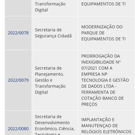
Transformação
EQUIPAMENTOS DE TI
ORIENTAÇÕES TÉCNICAS
Digital
SEGURANÇA DA INFORMAÇÃO
RISI - FAQ (PERGUNTAS FREQUENTES)
CATÁLOGO DE SERVIÇOS DE TIC
MODERNIZAÇÃO DO
PARECERES TÉCNICOS
Secretaria de
2022/0078
PARQUE DE
ORIENTAÇÕES
Segurança Cidadã
EQUIPAMENTOS DE TI
MODELO
PARECERES TÉCNICOS EMITIDOS
PUBLICAÇÕES
PRORROGAÇÃO DA
PORTARIAS
INEXIGIBILIDADE Nº
RESOLUÇÕES
Secretaria de
07/2021 COM A
DIVERSOS
Planejamento,
EMPRESA NP
ATAS DA CIPA
2022/0079
Gestão e
TECNOLOGIA E GESTÃO
ATAS E RESOLUÇÕES DO CONSELHO FISCAL
Transformação
DE DADOS LTDA -
ATAS DO CONSADE
Digital
FERRAMENTA DE
CHAMAMENTOS PÚBLICOS
COTAÇÃO BANCO DE
TERMOS
PREÇOS
TRANSPARÊNCIA
Secretaria de
IMPLANTAÇÃO E
Desenvolvimento
MANUTENÇAO DE
CONTATO
2022/0080
Econômico, Ciência,
RELÓGIOS ELETRÔNICOS
Tecnologia e