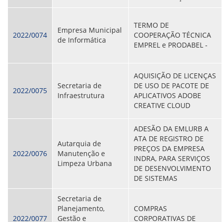
CONSULTA MEUS RECURSOS PLR
CONSULTA TODOS RECURSOS PLR
CONSULTA QUESTIONAMENTO / ESCLARECIMENTO
TERMO DE
Empresa Municipal
PLR
2022/0074
COOPERAÇÃO TÉCNICA
de Informática
SERVIÇOS
EMPREL e PRODABEL -
PGDE - PROGRAMA DE GERENCIAMENTO DO
DESEMPENHO DOS EMPREGADOS DA EMPREL
AFASTAMENTOS DOS FUNCIONÁRIOS
AQUISIÇÃO DE LICENÇAS
CAPACITAÇÃO
Secretaria de
DE USO DE PACOTE DE
EVENTOS DA EMPREL
2022/0075
Infraestrutura
APLICATIVOS ADOBE
PPP - PERFIL PROFISSIOGRÁFICO
CREATIVE CLOUD
PREVIDENCIÁRIO
PROGRAMA QUALIDADE DE VIDA
ADESÃO DA EMLURB A
PROGRAMA DE ESTAGIÁRIO
ATA DE REGISTRO DE
SAÚDE DO TRABALHADOR
Autarquia de
PREÇOS DA EMPRESA
PGDE 2022
2022/0076
Manutenção e
INDRA, PARA SERVIÇOS
PGDE 2023
Limpeza Urbana
DE DESENVOLVIMENTO
PGDE 2024
DE SISTEMAS
GESTÃO DA INFORMAÇÃO
Secretaria de
Planejamento,
COMPRAS
BOLETIM INFORMATIVO
2022/0077
Gestão e
CORPORATIVAS DE
BPM-DAF