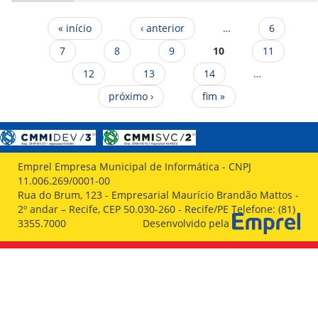
Páginas
« início
‹ anterior
…
6
7
8
9
10
11
12
13
14
…
próximo ›
fim »
Emprel Empresa Municipal de Informática - CNPJ
11.006.269/0001-00
Rua do Brum, 123 - Empresarial Maurício Brandão Mattos -
2º andar – Recife, CEP 50.030-260 - Recife/PE Telefone: (81)
3355.7000
Desenvolvido pela