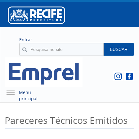
Entrar
BUSCAR
Menu
principal
A EMPREL
Pareceres Técnicos Emitidos
QUEM SOMOS
O QUE É A EMPREL
HISTÓRICO