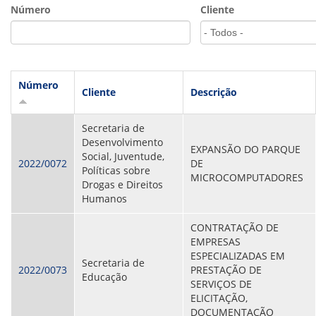
VÍDEOS
Número
Cliente
ORGANOGRAMA
CONSELHOS
LOCALIZAÇÃO
GESTORES
GOVERNANÇA
Número
Cliente
Descrição
NOTÍCIAS
Secretaria de
COMPRAS
Desenvolvimento
EXPANSÃO DO PARQUE
Social, Juventude,
COMISSÕES
2022/0072
DE
Políticas sobre
LICITAÇÕES
MICROCOMPUTADORES
Drogas e Direitos
ATAS DE REGISTRO DE PREÇOS
Humanos
REGULAMENTO INTERNO DE LICITAÇÕES E
CONTRATO
CONTRATAÇÃO DE
EMPRESAS
GESTÃO DE PESSOAS
ESPECIALIZADAS EM
Secretaria de
2022/0073
PRESTAÇÃO DE
COLABORADORES
Educação
SERVIÇOS DE
PLR
ELICITAÇÃO,
PARTICIPAÇÃO NOS LUCROS E RESULTADOS
DOCUMENTAÇÃO