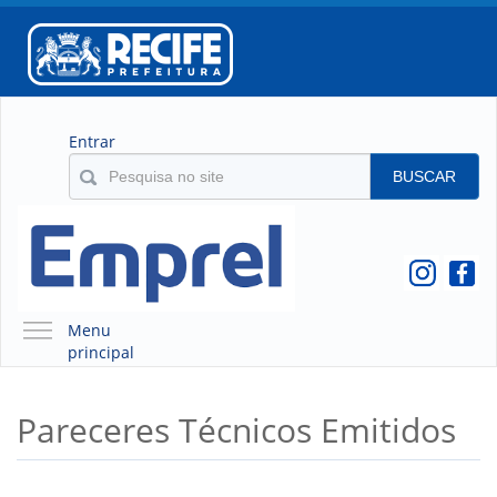
Entrar
BUSCAR
Menu
principal
A EMPREL
Pareceres Técnicos Emitidos
QUEM SOMOS
O QUE É A EMPREL
HISTÓRICO