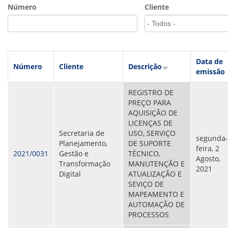
VÍDEOS
Número
Cliente
ORGANOGRAMA
CONSELHOS
LOCALIZAÇÃO
GESTORES
GOVERNANÇA
Data de
Número
Cliente
Descrição
emissão
NOTÍCIAS
REGISTRO DE
COMPRAS
PREÇO PARA
AQUISIÇÃO DE
COMISSÕES
LICENÇAS DE
LICITAÇÕES
Secretaria de
USO, SERVIÇO
ATAS DE REGISTRO DE PREÇOS
segunda-
Planejamento,
DE SUPORTE
REGULAMENTO INTERNO DE LICITAÇÕES E
feira, 2
2021/0031
Gestão e
TÉCNICO,
CONTRATO
Agosto,
Transformação
MANUTENÇÃO E
2021
Digital
ATUALIZAÇÃO E
GESTÃO DE PESSOAS
SEVIÇO DE
MAPEAMENTO E
COLABORADORES
AUTOMAÇÃO DE
PLR
PROCESSOS
PARTICIPAÇÃO NOS LUCROS E RESULTADOS