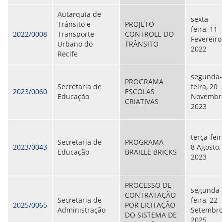
ORIENTAÇÕES TÉCNICAS
Autarquia de
SEGURANÇA DA INFORMAÇÃO
sexta-
Trânsito e
PROJETO
RISI - FAQ (PERGUNTAS FREQUENTES)
feira, 11
2022/0008
Transporte
CONTROLE DO
CATÁLOGO DE SERVIÇOS DE TIC
Fevereiro
Urbano do
TRÂNSITO
PARECERES TÉCNICOS
2022
Recife
ORIENTAÇÕES
MODELO
PARECERES TÉCNICOS EMITIDOS
segunda-
PROGRAMA
PUBLICAÇÕES
Secretaria de
feira, 20
2023/0060
ESCOLAS
PORTARIAS
Educação
Novembr
CRIATIVAS
RESOLUÇÕES
2023
DIVERSOS
ATAS DA CIPA
ATAS E RESOLUÇÕES DO CONSELHO FISCAL
terça-feir
Secretaria de
PROGRAMA
ATAS DO CONSADE
2023/0043
8 Agosto,
Educação
BRAILLE BRICKS
CHAMAMENTOS PÚBLICOS
2023
TERMOS
TRANSPARÊNCIA
PROCESSO DE
segunda-
CONTRATAÇÃO
Secretaria de
feira, 22
2025/0065
POR LICITAÇÃO
CONTATO
Administração
Setembro
DO SISTEMA DE
2025