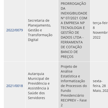
CONSULTA MEUS RECURSOS PLR
PRORROGAÇÃO
CONSULTA TODOS RECURSOS PLR
DA
CONSULTA QUESTIONAMENTO / ESCLARECIMENTO
INEXIGIBILIDADE
PLR
Nº 07/2021 COM
SERVIÇOS
Secretaria de
A EMPRESA NP
terça-feir
PGDE - PROGRAMA DE GERENCIAMENTO DO
Planejamento,
TECNOLOGIA E
8
DESEMPENHO DOS EMPREGADOS DA EMPREL
2022/0079
Gestão e
GESTÃO DE
Novembr
AFASTAMENTOS DOS FUNCIONÁRIOS
Transformação
DADOS LTDA -
2022
CAPACITAÇÃO
Digital
FERRAMENTA
EVENTOS DA EMPREL
DE COTAÇÃO
PPP - PERFIL PROFISSIOGRÁFICO
BANCO DE
PREVIDENCIÁRIO
PREÇOS
PROGRAMA QUALIDADE DE VIDA
PROGRAMA DE ESTAGIÁRIO
Projeto de
SAÚDE DO TRABALHADOR
Análise
PGDE 2022
Autarquia
Estatística e
PGDE 2023
Municipal de
Informatização
sexta-
PGDE 2024
Previdência e
2021/0018
de Processos do
feira, 28
Assistência à
Fundo
Maio, 20
GESTÃO DA INFORMAÇÃO
Saúde dos
Previdenciário
Servidores
RECIPREV – Fase
BOLETIM INFORMATIVO
2
BPM-DAF