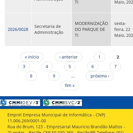
TI
Maio, 20
MODERNIZAÇÃO
sexta-
Secretaria de
2026/0028
DO PARQUE DE
feira, 22
Administração
TI
Maio, 20
Páginas
« início
‹ anterior
1
2
3
4
5
6
7
8
9
…
próximo ›
fim »
Emprel Empresa Municipal de Informática - CNPJ
11.006.269/0001-00
Rua do Brum, 123 - Empresarial Maurício Brandão Mattos -
2º andar – Recife, CEP 50.030-260 - Recife/PE Telefone: (81)