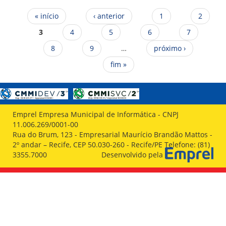
Páginas
« início
‹ anterior
1
2
3
4
5
6
7
8
9
…
próximo ›
fim »
Emprel Empresa Municipal de Informática - CNPJ
11.006.269/0001-00
Rua do Brum, 123 - Empresarial Maurício Brandão Mattos -
2º andar – Recife, CEP 50.030-260 - Recife/PE Telefone: (81)
3355.7000
Desenvolvido pela