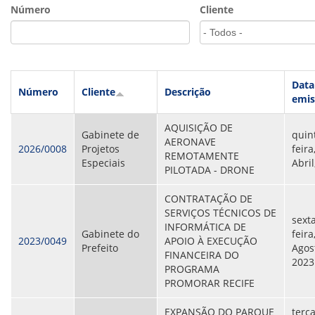
VÍDEOS
Número
Cliente
ORGANOGRAMA
CONSELHOS
LOCALIZAÇÃO
GESTORES
GOVERNANÇA
Data
Número
Cliente
Descrição
emis
NOTÍCIAS
AQUISIÇÃO DE
COMPRAS
Gabinete de
quin
AERONAVE
2026/0008
Projetos
feira
REMOTAMENTE
COMISSÕES
Especiais
Abril
PILOTADA - DRONE
LICITAÇÕES
ATAS DE REGISTRO DE PREÇOS
CONTRATAÇÃO DE
REGULAMENTO INTERNO DE LICITAÇÕES E
SERVIÇOS TÉCNICOS DE
CONTRATO
sext
INFORMÁTICA DE
Gabinete do
feira
2023/0049
APOIO À EXECUÇÃO
GESTÃO DE PESSOAS
Prefeito
Agos
FINANCEIRA DO
2023
PROGRAMA
COLABORADORES
PROMORAR RECIFE
PLR
PARTICIPAÇÃO NOS LUCROS E RESULTADOS
EXPANSÃO DO PARQUE
terça