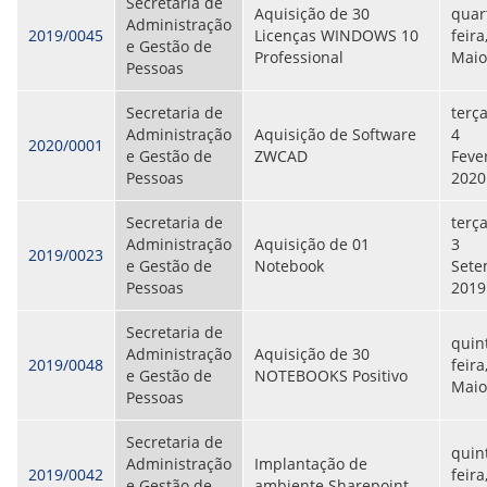
Secretaria de
Aquisição de 30
quar
Administração
2019/0045
Licenças WINDOWS 10
feira
e Gestão de
Professional
Maio
Pessoas
Secretaria de
terça
Administração
Aquisição de Software
4
2020/0001
e Gestão de
ZWCAD
Fever
Pessoas
2020
Secretaria de
terça
Administração
Aquisição de 01
3
2019/0023
e Gestão de
Notebook
Sete
Pessoas
2019
Secretaria de
quin
Administração
Aquisição de 30
2019/0048
feira
e Gestão de
NOTEBOOKS Positivo
Maio
Pessoas
Secretaria de
quin
Administração
Implantação de
2019/0042
feira
e Gestão de
ambiente Sharepoint