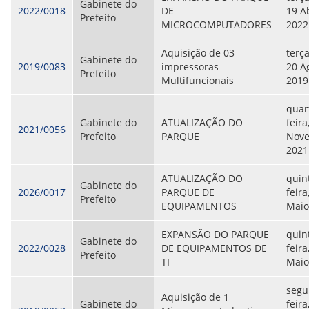
CONSULTA MEUS RECURSOS PLR
Gabinete do
2022/0018
DE
19 Ab
CONSULTA TODOS RECURSOS PLR
Prefeito
MICROCOMPUTADORES
2022
CONSULTA QUESTIONAMENTO / ESCLARECIMENTO
PLR
Aquisição de 03
terça
SERVIÇOS
Gabinete do
2019/0083
impressoras
20 A
PGDE - PROGRAMA DE GERENCIAMENTO DO
Prefeito
Multifuncionais
2019
DESEMPENHO DOS EMPREGADOS DA EMPREL
AFASTAMENTOS DOS FUNCIONÁRIOS
quar
CAPACITAÇÃO
Gabinete do
ATUALIZAÇÃO DO
feira
EVENTOS DA EMPREL
2021/0056
Prefeito
PARQUE
Nove
PPP - PERFIL PROFISSIOGRÁFICO
2021
PREVIDENCIÁRIO
PROGRAMA QUALIDADE DE VIDA
ATUALIZAÇÃO DO
quin
PROGRAMA DE ESTAGIÁRIO
Gabinete do
2026/0017
PARQUE DE
feira
SAÚDE DO TRABALHADOR
Prefeito
EQUIPAMENTOS
Maio
PGDE 2022
PGDE 2023
EXPANSÃO DO PARQUE
quin
PGDE 2024
Gabinete do
2022/0028
DE EQUIPAMENTOS DE
feira
Prefeito
TI
Maio
GESTÃO DA INFORMAÇÃO
segu
BOLETIM INFORMATIVO
Aquisição de 1
Gabinete do
feira
BPM-DAF