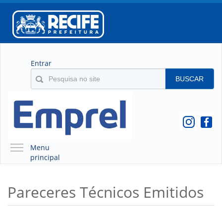
Entrar
BUSCAR
Menu
principal
A EMPREL
Pareceres Técnicos Emitidos
QUEM SOMOS
O QUE É A EMPREL
HISTÓRICO