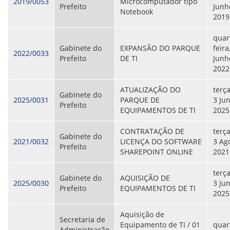
2019/0053
Microcomputador tipo
Prefeito
Junh
ORIENTAÇÕES TÉCNICAS
Notebook
2019
SEGURANÇA DA INFORMAÇÃO
RISI - FAQ (PERGUNTAS FREQUENTES)
CATÁLOGO DE SERVIÇOS DE TIC
quar
PARECERES TÉCNICOS
Gabinete do
EXPANSÃO DO PARQUE
feira
2022/0033
ORIENTAÇÕES
Prefeito
DE TI
Junh
MODELO
2022
PARECERES TÉCNICOS EMITIDOS
PUBLICAÇÕES
ATUALIZAÇÃO DO
terça
Gabinete do
PORTARIAS
2025/0031
PARQUE DE
3 Ju
Prefeito
RESOLUÇÕES
EQUIPAMENTOS DE TI
2025
DIVERSOS
ATAS DA CIPA
CONTRATAÇÃO DE
terça
Gabinete do
ATAS E RESOLUÇÕES DO CONSELHO FISCAL
2021/0032
LICENÇA DO SOFTWARE
3 Ag
Prefeito
ATAS DO CONSADE
SHAREPOINT ONLINE
2021
CHAMAMENTOS PÚBLICOS
TERMOS
terça
Gabinete do
AQUISIÇÃO DE
2025/0030
3 Ju
Prefeito
EQUIPAMENTOS DE TI
TRANSPARÊNCIA
2025
Aquisição de
CONTATO
Secretaria de
Equipamento de TI / 01
quar
Administração